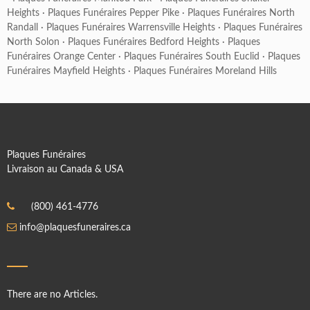
Heights
·
Plaques Funéraires Pepper Pike
·
Plaques Funéraires North
Randall
·
Plaques Funéraires Warrensville Heights
·
Plaques Funéraires
North Solon
·
Plaques Funéraires Bedford Heights
·
Plaques
Funéraires Orange Center
·
Plaques Funéraires South Euclid
·
Plaques
Funéraires Mayfield Heights
·
Plaques Funéraires Moreland Hills
Plaques Funéraires
Livraison au Canada & USA
(800) 461-4776
info@plaquesfuneraires.ca
There are no Articles.