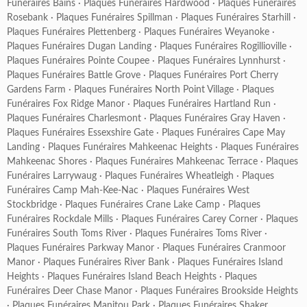
Funéraires Bains
·
Plaques Funéraires Hardwood
·
Plaques Funéraires
Rosebank
·
Plaques Funéraires Spillman
·
Plaques Funéraires Starhill
·
Plaques Funéraires Plettenberg
·
Plaques Funéraires Weyanoke
·
Plaques Funéraires Dugan Landing
·
Plaques Funéraires Rogillioville
·
Plaques Funéraires Pointe Coupee
·
Plaques Funéraires Lynnhurst
·
Plaques Funéraires Battle Grove
·
Plaques Funéraires Port Cherry
Gardens Farm
·
Plaques Funéraires North Point Village
·
Plaques
Funéraires Fox Ridge Manor
·
Plaques Funéraires Hartland Run
·
Plaques Funéraires Charlesmont
·
Plaques Funéraires Gray Haven
·
Plaques Funéraires Essexshire Gate
·
Plaques Funéraires Cape May
Landing
·
Plaques Funéraires Mahkeenac Heights
·
Plaques Funéraires
Mahkeenac Shores
·
Plaques Funéraires Mahkeenac Terrace
·
Plaques
Funéraires Larrywaug
·
Plaques Funéraires Wheatleigh
·
Plaques
Funéraires Camp Mah-Kee-Nac
·
Plaques Funéraires West
Stockbridge
·
Plaques Funéraires Crane Lake Camp
·
Plaques
Funéraires Rockdale Mills
·
Plaques Funéraires Carey Corner
·
Plaques
Funéraires South Toms River
·
Plaques Funéraires Toms River
·
Plaques Funéraires Parkway Manor
·
Plaques Funéraires Cranmoor
Manor
·
Plaques Funéraires River Bank
·
Plaques Funéraires Island
Heights
·
Plaques Funéraires Island Beach Heights
·
Plaques
Funéraires Deer Chase Manor
·
Plaques Funéraires Brookside Heights
·
Plaques Funéraires Manitou Park
·
Plaques Funéraires Shaker