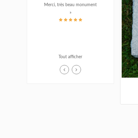
Merci, très beau monument
»
A. MORISSETTE
Tout afficher
Jul 28, 2018
«Félicitations pour le beau travail. Très
jolie réalisation. Il est vraiment ce à
quoi je m’attendais et l’ajout du logo
du Canadien est un bea
...»