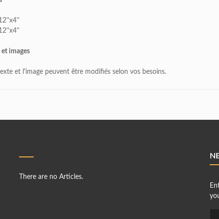
s
12''x4''
12''x4''
 et images
texte et l'image peuvent être modifiés selon vos besoins.
N
There are no Articles.
En
you