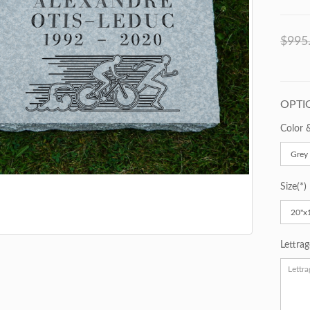
$995
OPTI
Color 
Size
Lettra