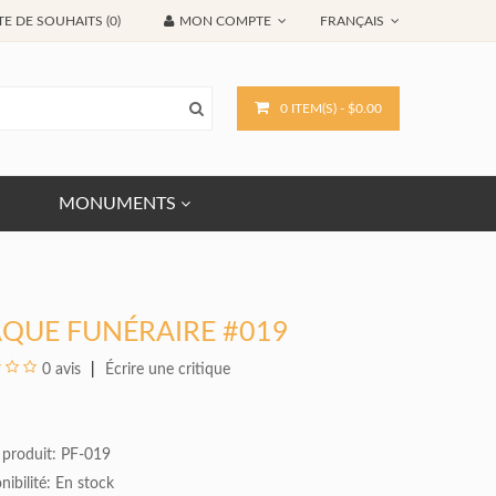
TE DE SOUHAITS (0)
MON COMPTE
FRANÇAIS
0 ITEM(S) - $0.00
MONUMENTS
AQUE FUNÉRAIRE #019
0 avis
Écrire une critique
 produit: PF-019
nibilité:
En stock