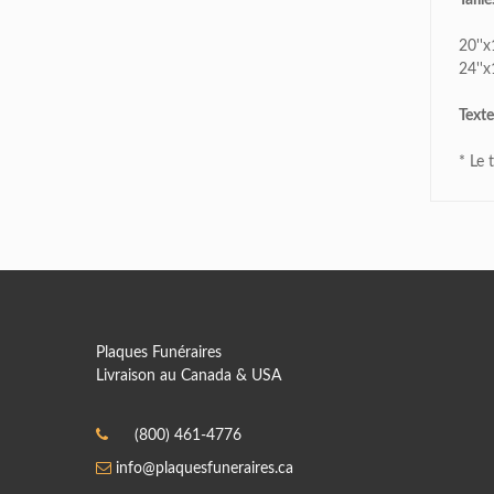
Taille
monument que vous avez installé à
mon époux au cimetière de Ste-
20''x
24''x
Thérèse.
Texte
Je do
...»
* Le 
S. JEANSON
Apr 23, 2019
«Monsieur,
Depuis plusieurs jours déjà , je voulais
vous remercier pour la réalisation et
l’installat
...»
Plaques Funéraires
Livraison au Canada & USA
(800) 461-4776
LUCIE LANGLOIS
info@plaquesfuneraires.ca
Apr 23, 2019