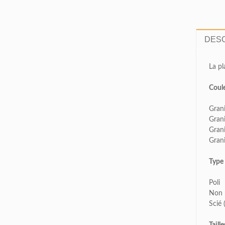
DESC
MRS. M.L. GUERIN
Apr 30, 2018
«Tel que promis, je vous envoi la photo
La pl
du monument que vous êtes venu
Coul
livrer au cimetière de Gatineau.
Grani
Merci. Merci beaucoup. Le monument
Grani
d
...»
Gran
Gran
Type 
MRS. L. BOIVIN
Aug 06, 2018
Poli
Non 
«Bonjour M. Provost,
Scié 
Je suis allée voir aujourd’hui le