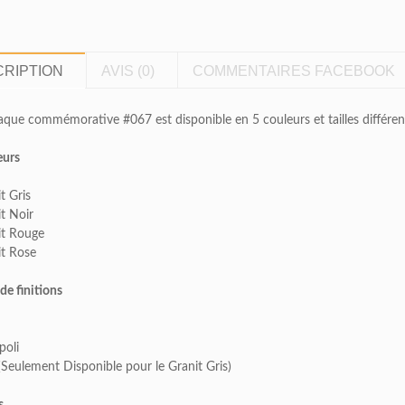
RIPTION
AVIS (0)
COMMENTAIRES FACEBOOK
aque commémorative #067 est disponible en 5 couleurs et tailles différen
eurs
t Gris
t Noir
it Rouge
it Rose
de finitions
poli
(Seulement Disponible pour le Granit Gris)