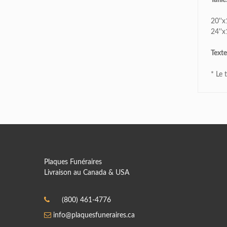
Taille
20''x
24''x
Texte
* Le 
Plaques Funéraires
Livraison au Canada & USA
(800) 461-4776
info@plaquesfuneraires.ca