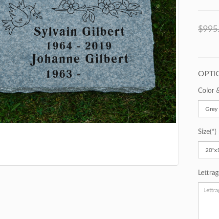
dais et l’ajout du logo
Merci beaucoup pour le splendide
Je suis a
ien est un bea
...»
travail que vous avez fait pour le
et je su
$995
monument de mon père. La famille au
exac
complet le trouve tout
...»
OPTI
Color 
Size
Lettra