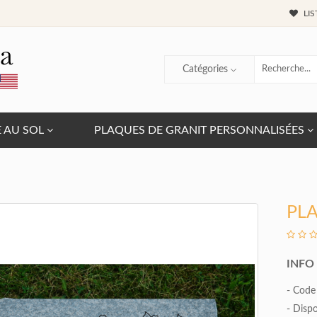
LIS
Catégories
E AU SOL
PLAQUES DE GRANIT PERSONNALISÉES
PL
ORISSETTE
É. BUSSIÈRE
LOR
INFO
l 28, 2018
Jun 13, 2018
- Code
our le beau travail. Très
«M. Provost,
«
- Dispo
on. Il est vraiment ce à