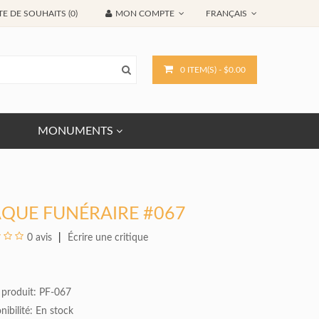
TE DE SOUHAITS (0)
MON COMPTE
FRANÇAIS
0 ITEM(S) - $0.00
MONUMENTS
AQUE FUNÉRAIRE #067
0 avis
Écrire une critique
AINE LAMONTAGNE
MRS. M.L. GUERIN
Jul 16, 2018
Apr 30, 2018
 produit: PF-067
Bonjour M. Provost,
«Tel que promis, je vous envoi la photo
nibilité:
En stock
du monument que vous êtes venu