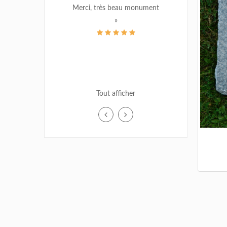
Merci, très beau monument
quoi je m’atten
»
du Canad
Tout afficher