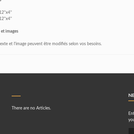
s
12''x4''
12''x4''
 et images
texte et l'image peuvent être modifiés selon vos besoins.
N
There are no Articles.
En
you