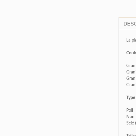
DESC
La pl
Coul
Grani
Grani
Gran
Gran
Type 
Poli
Non 
Scié 