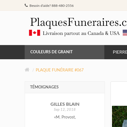
Besoin d'aide? 888-480-2556
PIERR
COULEURS DE GRANIT
GRIS DE BARRÉ FERRÉ
PLAQUE FUNÉRAIRE #067
NOIR
TÉMOIGNAGES
ROSE MONTAGNE
GILLES BLAIN
A. M
ROUGE INDIEN
Sep 12, 2018
Ju
«M. Provost,
«Félicitations p
jolie réalisati