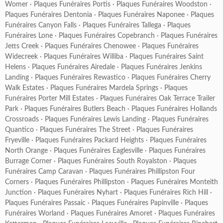
Womer
·
Plaques Funéraires Portis
·
Plaques Funéraires Woodston
·
Plaques Funéraires Dentonia
·
Plaques Funéraires Naponee
·
Plaques
Funéraires Canyon Falls
·
Plaques Funéraires Tallega
·
Plaques
Funéraires Lone
·
Plaques Funéraires Copebranch
·
Plaques Funéraires
Jetts Creek
·
Plaques Funéraires Chenowee
·
Plaques Funéraires
Widecreek
·
Plaques Funéraires Williba
·
Plaques Funéraires Saint
Helens
·
Plaques Funéraires Airedale
·
Plaques Funéraires Jenkins
Landing
·
Plaques Funéraires Rewastico
·
Plaques Funéraires Cherry
Walk Estates
·
Plaques Funéraires Mardela Springs
·
Plaques
Funéraires Porter Mill Estates
·
Plaques Funéraires Oak Terrace Trailer
Park
·
Plaques Funéraires Butlers Beach
·
Plaques Funéraires Hollands
Crossroads
·
Plaques Funéraires Lewis Landing
·
Plaques Funéraires
Quantico
·
Plaques Funéraires The Street
·
Plaques Funéraires
Fryeville
·
Plaques Funéraires Packard Heights
·
Plaques Funéraires
North Orange
·
Plaques Funéraires Eaglesville
·
Plaques Funéraires
Burrage Corner
·
Plaques Funéraires South Royalston
·
Plaques
Funéraires Camp Caravan
·
Plaques Funéraires Phillipston Four
Corners
·
Plaques Funéraires Phillipston
·
Plaques Funéraires Monteith
Junction
·
Plaques Funéraires Nyhart
·
Plaques Funéraires Rich Hill
·
Plaques Funéraires Passaic
·
Plaques Funéraires Papinville
·
Plaques
Funéraires Worland
·
Plaques Funéraires Amoret
·
Plaques Funéraires