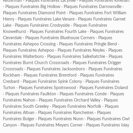
Ketterman
·
Plaques Funéraires Lacyville
·
Plaques Funéraires Rinehart
·
Plaques Funéraires Big Hollow
·
Plaques Funéraires Darrowsville
·
Plaques Funéraires Diamond Point
·
Plaques Funéraires Fort William
Henry
·
Plaques Funéraires Lake Vanare
·
Plaques Funéraires Garnet
Lake
·
Plaques Funéraires Crosbyside
·
Plaques Funéraires
Knowelhurst
·
Plaques Funéraires Fourth Lake
·
Plaques Funéraires
Cleverdale
·
Plaques Funéraires Bluehouse Corners
·
Plaques
Funéraires Ashepoo Crossing
·
Plaques Funéraires Pringle Bend
·
Plaques Funéraires Ashepoo
·
Plaques Funéraires Neyles
·
Plaques
Funéraires Walterboro
·
Plaques Funéraires Salkehatchie
·
Plaques
Funéraires Burnt Church Crossroads
·
Plaques Funéraires Drigger
Crossroads
·
Plaques Funéraires Jacksonboro
·
Plaques Funéraires
Rockham
·
Plaques Funéraires Brentford
·
Plaques Funéraires
Cresbard
·
Plaques Funéraires Spink Colony
·
Plaques Funéraires
Turton
·
Plaques Funéraires Spottswood
·
Plaques Funéraires Doland
·
Plaques Funéraires Faulkton
·
Plaques Funéraires Conde
·
Plaques
Funéraires Nahon
·
Plaques Funéraires Orchard Valley
·
Plaques
Funéraires South Greeley
·
Plaques Funéraires Norfolk
·
Plaques
Funéraires Altvan
·
Plaques Funéraires Ranchettes
·
Plaques
Funéraires Bulger
·
Plaques Funéraires Nunn
·
Plaques Funéraires Owl
Canyon
·
Plaques Funéraires Meyers Corner
·
Plaques Funéraires Islay