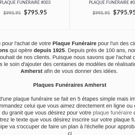
PLAQUE FUNÉRAIRE #003
PLAQUE FUNÉRAIRE #0
$795.95
$795.9
$995.95
$995.95
pour l'achat de votre
Plaque Funéraire
pour l'un des 
ons
qui opère
depuis 1925
. Depuis près de 100 ans, no
souhait de nos clients. Puisque nous savons que l'achat
s le soin d'ajouter des centaines de modèles de réalisatio
Amherst
afin de vous donner des idées.
Plaques Funéraires Amherst
d'une plaque funéraire se fait en 5 étapes simple mais i
mmandez celui que vous aimez directement en ligne ou en
r du granit que vous désirez pour votre
plaque funéraire
q
trez le texte que vous désirez inscrire sur votre plaque f
e va s'occuper de faire un plan à l'échelle pour approba
ci