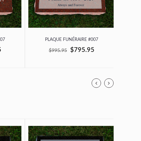
07
PLAQUE FUNÉRAIRE #007
P
5
$795.95
$995.95