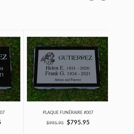
07
PLAQUE FUNÉRAIRE #007
P
5
$795.95
$995.95