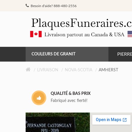
Besoin d'aide? 888-480-2556
PIERR
COULEURS DE GRANIT
GRIS DE BARRÉ FERRÉ
LIVRAISON
NOVA-SCOTIA
AMHERST
NOIR
QUALITÉ & BAS PRIX
ROSE MONTAGNE
Fabriqué avec fierté!
ROUGE INDIEN