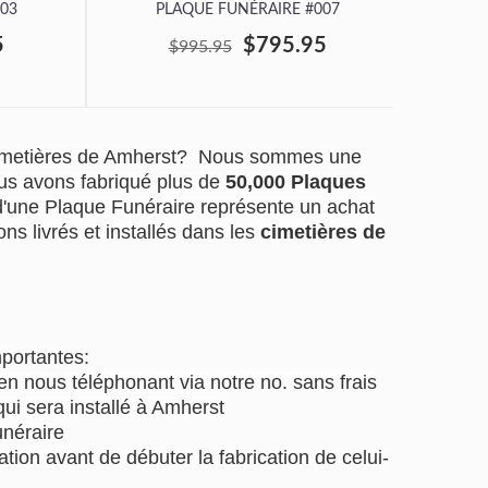
03
PLAQUE FUNÉRAIRE #007
P
5
$795.95
$995.95
cimetières de Amherst? Nous sommes une
us avons fabriqué plus de
50,000 Plaques
 d'une Plaque Funéraire représente un achat
ns livrés et installés dans les
cimetières de
mportantes:
 nous téléphonant via notre no. sans frais
ui sera installé à Amherst
unéraire
tion avant de débuter la fabrication de celui-