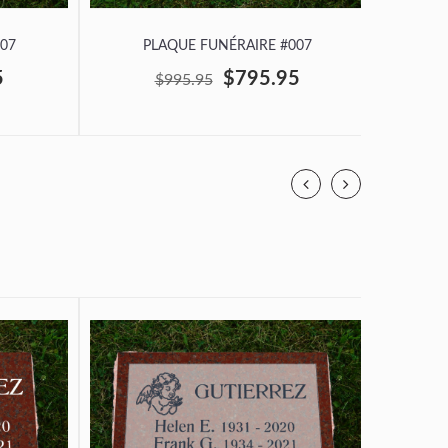
07
PLAQUE FUNÉRAIRE #007
P
5
$795.95
$995.95