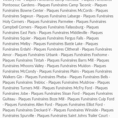
Pontoosuc Gardens
·
Plaques Funéraires Camp Taconic
·
Plaques
Funéraires Bowne Center
·
Plaques Funéraires McCords
·
Plaques
Funéraires Segwun
·
Plaques Funéraires Labarge
·
Plaques Funéraires
Holy Corners
·
Plaques Funéraires Parmelee
·
Plaques Funéraires
Campbell Corners
·
Plaques Funéraires Fallassburg
·
Plaques
Funéraires East Paris
·
Plaques Funéraires Middleville
·
Plaques
Funéraires Squier
·
Plaques Funéraires Fergus Falls
·
Plaques
Funéraires Melby
·
Plaques Funéraires Battle Lake
·
Plaques
Funéraires Erdahl
·
Plaques Funéraires Clitherall
·
Plaques Funéraires
Amor
·
Plaques Funéraires Urbank
·
Plaques Funéraires Foxhome
·
Plaques Funéraires Tintah
·
Plaques Funéraires Barrs Mill
·
Plaques
Funéraires Mhoons Valley
·
Plaques Funéraires Muldon
·
Plaques
Funéraires McCondy
·
Plaques Funéraires Plairs
·
Plaques Funéraires
Walkers Gin
·
Plaques Funéraires Pheba
·
Plaques Funéraires Bells
·
Plaques Funéraires Trebloc
·
Plaques Funéraires Muldrow
·
Plaques
Funéraires Turners Mill
·
Plaques Funéraires McFry Ford
·
Plaques
Funéraires Jobe
·
Plaques Funéraires Sloan Ford
·
Plaques Funéraires
Guiteau
·
Plaques Funéraires Boze Mill
·
Plaques Funéraires Culp Ford
·
Plaques Funéraires Allen Ford
·
Plaques Funéraires Elliot Ford
·
Plaques Funéraires Deckard-Y
·
Plaques Funéraires Winside
·
Plaques
Funéraires Spurville
·
Plaques Funéraires Saint Johns Trailer Court
·