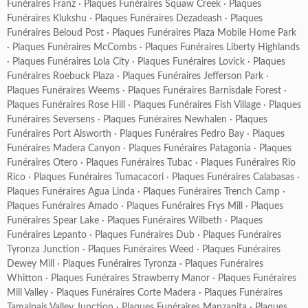
Funéraires Franz
·
Plaques Funéraires Squaw Creek
·
Plaques
Funéraires Klukshu
·
Plaques Funéraires Dezadeash
·
Plaques
Funéraires Beloud Post
·
Plaques Funéraires Plaza Mobile Home Park
·
Plaques Funéraires McCombs
·
Plaques Funéraires Liberty Highlands
·
Plaques Funéraires Lola City
·
Plaques Funéraires Lovick
·
Plaques
Funéraires Roebuck Plaza
·
Plaques Funéraires Jefferson Park
·
Plaques Funéraires Weems
·
Plaques Funéraires Barnisdale Forest
·
Plaques Funéraires Rose Hill
·
Plaques Funéraires Fish Village
·
Plaques
Funéraires Seversens
·
Plaques Funéraires Newhalen
·
Plaques
Funéraires Port Alsworth
·
Plaques Funéraires Pedro Bay
·
Plaques
Funéraires Madera Canyon
·
Plaques Funéraires Patagonia
·
Plaques
Funéraires Otero
·
Plaques Funéraires Tubac
·
Plaques Funéraires Rio
Rico
·
Plaques Funéraires Tumacacori
·
Plaques Funéraires Calabasas
·
Plaques Funéraires Agua Linda
·
Plaques Funéraires Trench Camp
·
Plaques Funéraires Amado
·
Plaques Funéraires Frys Mill
·
Plaques
Funéraires Spear Lake
·
Plaques Funéraires Wilbeth
·
Plaques
Funéraires Lepanto
·
Plaques Funéraires Dub
·
Plaques Funéraires
Tyronza Junction
·
Plaques Funéraires Weed
·
Plaques Funéraires
Dewey Mill
·
Plaques Funéraires Tyronza
·
Plaques Funéraires
Whitton
·
Plaques Funéraires Strawberry Manor
·
Plaques Funéraires
Mill Valley
·
Plaques Funéraires Corte Madera
·
Plaques Funéraires
Tamalpais Valley Junction
·
Plaques Funéraires Manzanita
·
Plaques