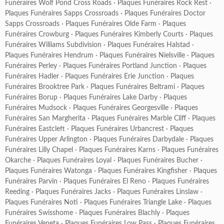
Funéraires Wolf Pond Cross Roads
·
Plaques Funéraires Rock Rest
·
Plaques Funéraires Sapps Crossroads
·
Plaques Funéraires Doctor
Sapps Crossroads
·
Plaques Funéraires Olde Farm
·
Plaques
Funéraires Crowburg
·
Plaques Funéraires Kimberly Courts
·
Plaques
Funéraires Williams Subdivision
·
Plaques Funéraires Halstad
·
Plaques Funéraires Hendrum
·
Plaques Funéraires Nielsville
·
Plaques
Funéraires Perley
·
Plaques Funéraires Portland Junction
·
Plaques
Funéraires Hadler
·
Plaques Funéraires Erie Junction
·
Plaques
Funéraires Brooktree Park
·
Plaques Funéraires Beltrami
·
Plaques
Funéraires Borup
·
Plaques Funéraires Lake Darby
·
Plaques
Funéraires Mudsock
·
Plaques Funéraires Georgesville
·
Plaques
Funéraires San Margherita
·
Plaques Funéraires Marble Cliff
·
Plaques
Funéraires Eastcleft
·
Plaques Funéraires Urbancrest
·
Plaques
Funéraires Upper Arlington
·
Plaques Funéraires Darbydale
·
Plaques
Funéraires Lilly Chapel
·
Plaques Funéraires Karns
·
Plaques Funéraires
Okarche
·
Plaques Funéraires Loyal
·
Plaques Funéraires Bucher
·
Plaques Funéraires Watonga
·
Plaques Funéraires Kingfisher
·
Plaques
Funéraires Parvin
·
Plaques Funéraires El Reno
·
Plaques Funéraires
Reeding
·
Plaques Funéraires Jacks
·
Plaques Funéraires Linslaw
·
Plaques Funéraires Noti
·
Plaques Funéraires Triangle Lake
·
Plaques
Funéraires Swisshome
·
Plaques Funéraires Blachly
·
Plaques
Funéraires Veneta
·
Plaques Funéraires Low Pass
·
Plaques Funéraires