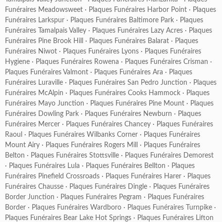
Funéraires Meadowsweet
·
Plaques Funéraires Harbor Point
·
Plaques
Funéraires Larkspur
·
Plaques Funéraires Baltimore Park
·
Plaques
Funéraires Tamalpais Valley
·
Plaques Funéraires Lazy Acres
·
Plaques
Funéraires Pine Brook Hill
·
Plaques Funéraires Balarat
·
Plaques
Funéraires Niwot
·
Plaques Funéraires Lyons
·
Plaques Funéraires
Hygiene
·
Plaques Funéraires Rowena
·
Plaques Funéraires Crisman
·
Plaques Funéraires Valmont
·
Plaques Funéraires Ara
·
Plaques
Funéraires Luraville
·
Plaques Funéraires San Pedro Junction
·
Plaques
Funéraires McAlpin
·
Plaques Funéraires Cooks Hammock
·
Plaques
Funéraires Mayo Junction
·
Plaques Funéraires Pine Mount
·
Plaques
Funéraires Dowling Park
·
Plaques Funéraires Newburn
·
Plaques
Funéraires Mercer
·
Plaques Funéraires Chancey
·
Plaques Funéraires
Raoul
·
Plaques Funéraires Wilbanks Corner
·
Plaques Funéraires
Mount Airy
·
Plaques Funéraires Rogers Mill
·
Plaques Funéraires
Belton
·
Plaques Funéraires Stottsville
·
Plaques Funéraires Demorest
·
Plaques Funéraires Lula
·
Plaques Funéraires Bellton
·
Plaques
Funéraires Pinefield Crossroads
·
Plaques Funéraires Harer
·
Plaques
Funéraires Chausse
·
Plaques Funéraires Dingle
·
Plaques Funéraires
Border Junction
·
Plaques Funéraires Pegram
·
Plaques Funéraires
Border
·
Plaques Funéraires Wardboro
·
Plaques Funéraires Turnpike
·
Plaques Funéraires Bear Lake Hot Springs
·
Plaques Funéraires Lifton