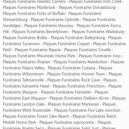
Plaques Funéraires Hewitts Corners
·
Plaques Funéraires Irish Creek
·
Plaques Funéraires Marlbrook
·
Plaques Funéraires Donaldsburg
·
Plaques Funéraires Forks of Buffalo
·
Plaques Funéraires
Stewardsburg
·
Plaques Funéraires Gidsville
·
Plaques Funéraires
Sandidges
·
Plaques Funéraires Vesuvius
·
Plaques Funéraires Fancy
Hill
·
Plaques Funéraires Beverlytown
·
Plaques Funéraires Waitsburg
·
Plaques Funéraires Bolles
·
Plaques Funéraires Baileysburg
·
Plaques
Funéraires Tucannon
·
Plaques Funéraires Coppei
·
Plaques Funéraires
Patit
·
Plaques Funéraires Riparia
·
Plaques Funéraires Covello
·
Plaques Funéraires Mountain Home Park
·
Plaques Funéraires Joso
·
Plaques Funéraires Shahan
·
Plaques Funéraires Newlonton
·
Plaques
Funéraires Palace Valley
·
Plaques Funéraires Cubana
·
Plaques
Funéraires Wilsontown
·
Plaques Funéraires Hoover Town
·
Plaques
Funéraires Tallmansville
·
Plaques Funéraires Rock Cave
·
Plaques
Funéraires Kanawha Head
·
Plaques Funéraires Frenchton
·
Plaques
Funéraires Waupun
·
Plaques Funéraires Fairwater
·
Plaques
Funéraires East Waupun
·
Plaques Funéraires Delbern Acres
·
Plaques
Funéraires Lyndon Dale
·
Plaques Funéraires Markesan
·
Plaques
Funéraires West Rosendale
·
Plaques Funéraires Fox Lake Junction
·
Plaques Funéraires Forest Glen Beach
·
Plaques Funéraires Reich
Mobile Home Park
·
Plaques Funéraires Leprocomio
·
Plaques
Funéraires Pueblo Seco
·
Plaques Funéraires Saint Just
·
Plaques