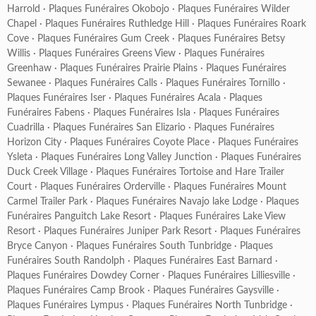
Harrold
·
Plaques Funéraires Okobojo
·
Plaques Funéraires Wilder
Chapel
·
Plaques Funéraires Ruthledge Hill
·
Plaques Funéraires Roark
Cove
·
Plaques Funéraires Gum Creek
·
Plaques Funéraires Betsy
Willis
·
Plaques Funéraires Greens View
·
Plaques Funéraires
Greenhaw
·
Plaques Funéraires Prairie Plains
·
Plaques Funéraires
Sewanee
·
Plaques Funéraires Calls
·
Plaques Funéraires Tornillo
·
Plaques Funéraires Iser
·
Plaques Funéraires Acala
·
Plaques
Funéraires Fabens
·
Plaques Funéraires Isla
·
Plaques Funéraires
Cuadrilla
·
Plaques Funéraires San Elizario
·
Plaques Funéraires
Horizon City
·
Plaques Funéraires Coyote Place
·
Plaques Funéraires
Ysleta
·
Plaques Funéraires Long Valley Junction
·
Plaques Funéraires
Duck Creek Village
·
Plaques Funéraires Tortoise and Hare Trailer
Court
·
Plaques Funéraires Orderville
·
Plaques Funéraires Mount
Carmel Trailer Park
·
Plaques Funéraires Navajo lake Lodge
·
Plaques
Funéraires Panguitch Lake Resort
·
Plaques Funéraires Lake View
Resort
·
Plaques Funéraires Juniper Park Resort
·
Plaques Funéraires
Bryce Canyon
·
Plaques Funéraires South Tunbridge
·
Plaques
Funéraires South Randolph
·
Plaques Funéraires East Barnard
·
Plaques Funéraires Dowdey Corner
·
Plaques Funéraires Lilliesville
·
Plaques Funéraires Camp Brook
·
Plaques Funéraires Gaysville
·
Plaques Funéraires Lympus
·
Plaques Funéraires North Tunbridge
·