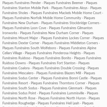
Plaques Funéraires Pender
·
Plaques Funéraires Beemer
·
Plaques
Funéraires Stanton Mobile Park
·
Plaques Funéraires Aloys
·
Plaques
Funéraires Sholes
·
Plaques Funéraires Mackels Mobile Home Court
·
Plaques Funéraires Norfolk Mobile Home Community
·
Plaques
Funéraires New Durham
·
Plaques Funéraires Stockbridge Corners
·
Plaques Funéraires Loon Cove
·
Plaques Funéraires Gilmanton
Ironworks
·
Plaques Funéraires New Durham Corner
·
Plaques
Funéraires Mount Major
·
Plaques Funéraires Lockes Corner
·
Plaques
Funéraires Dexter Corner
·
Plaques Funéraires Middleton Corners
·
Plaques Funéraires South Wolfeboro
·
Plaques Funéraires Alpine
Cellars Village
·
Plaques Funéraires Ponderosa Heights
·
Plaques
Funéraires Ruidoso
·
Plaques Funéraires Bonito
·
Plaques Funéraires
Ruidoso Downs
·
Plaques Funéraires Fort Stanton
·
Plaques
Funéraires Coalora
·
Plaques Funéraires Double Crossing
·
Plaques
Funéraires Mescalero
·
Plaques Funéraires Blazers Mill
·
Plaques
Funéraires Sodus Center
·
Plaques Funéraires Bonni Castle
·
Plaques
Funéraires Resort
·
Plaques Funéraires Thorntons Corner
·
Plaques
Funéraires South Sodus
·
Plaques Funéraires Glenmark
·
Plaques
Funéraires Sodus Point
·
Plaques Funéraires Lummisville
·
Plaques
Funéraires North Rose
·
Plaques Funéraires North Huron
·
Plaques
Funéraires Roughedge
·
Plaques Funéraires Heil Leah
·
Plaques