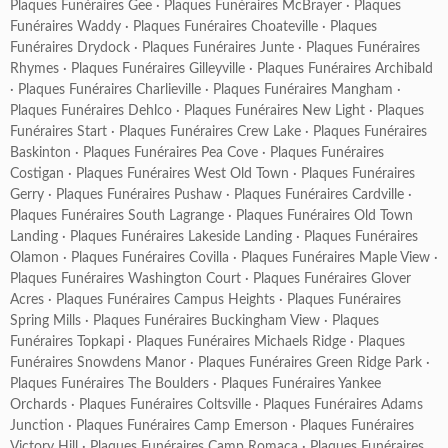
Plaques Funéraires Gee
·
Plaques Funéraires McBrayer
·
Plaques
Funéraires Waddy
·
Plaques Funéraires Choateville
·
Plaques
Funéraires Drydock
·
Plaques Funéraires Junte
·
Plaques Funéraires
Rhymes
·
Plaques Funéraires Gilleyville
·
Plaques Funéraires Archibald
·
Plaques Funéraires Charlieville
·
Plaques Funéraires Mangham
·
Plaques Funéraires Dehlco
·
Plaques Funéraires New Light
·
Plaques
Funéraires Start
·
Plaques Funéraires Crew Lake
·
Plaques Funéraires
Baskinton
·
Plaques Funéraires Pea Cove
·
Plaques Funéraires
Costigan
·
Plaques Funéraires West Old Town
·
Plaques Funéraires
Gerry
·
Plaques Funéraires Pushaw
·
Plaques Funéraires Cardville
·
Plaques Funéraires South Lagrange
·
Plaques Funéraires Old Town
Landing
·
Plaques Funéraires Lakeside Landing
·
Plaques Funéraires
Olamon
·
Plaques Funéraires Covilla
·
Plaques Funéraires Maple View
·
Plaques Funéraires Washington Court
·
Plaques Funéraires Glover
Acres
·
Plaques Funéraires Campus Heights
·
Plaques Funéraires
Spring Mills
·
Plaques Funéraires Buckingham View
·
Plaques
Funéraires Topkapi
·
Plaques Funéraires Michaels Ridge
·
Plaques
Funéraires Snowdens Manor
·
Plaques Funéraires Green Ridge Park
·
Plaques Funéraires The Boulders
·
Plaques Funéraires Yankee
Orchards
·
Plaques Funéraires Coltsville
·
Plaques Funéraires Adams
Junction
·
Plaques Funéraires Camp Emerson
·
Plaques Funéraires
Victory Hill
·
Plaques Funéraires Camp Romaca
·
Plaques Funéraires