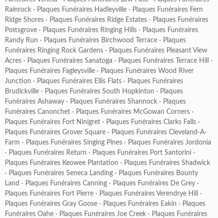
Rainrock
·
Plaques Funéraires Hadleyville
·
Plaques Funéraires Fern
Ridge Shores
·
Plaques Funéraires Ridge Estates
·
Plaques Funéraires
Pottsgrove
·
Plaques Funéraires Ringing Hills
·
Plaques Funéraires
Randy Run
·
Plaques Funéraires Birchwood Terrace
·
Plaques
Funéraires Ringing Rock Gardens
·
Plaques Funéraires Pleasant View
Acres
·
Plaques Funéraires Sanatoga
·
Plaques Funéraires Terrace Hill
·
Plaques Funéraires Fagleysville
·
Plaques Funéraires Wood River
Junction
·
Plaques Funéraires Ellis Flats
·
Plaques Funéraires
Brudickville
·
Plaques Funéraires South Hopkinton
·
Plaques
Funéraires Ashaway
·
Plaques Funéraires Shannock
·
Plaques
Funéraires Canonchet
·
Plaques Funéraires McGowan Corners
·
Plaques Funéraires Fort Ninigret
·
Plaques Funéraires Clarks Falls
·
Plaques Funéraires Grover Square
·
Plaques Funéraires Cleveland-A-
Farm
·
Plaques Funéraires Singing Pines
·
Plaques Funéraires Jordonia
·
Plaques Funéraires Return
·
Plaques Funéraires Port Santorini
·
Plaques Funéraires Keowee Plantation
·
Plaques Funéraires Shadwick
·
Plaques Funéraires Seneca Landing
·
Plaques Funéraires Bounty
Land
·
Plaques Funéraires Canning
·
Plaques Funéraires De Grey
·
Plaques Funéraires Fort Pierre
·
Plaques Funéraires Verendrye Hill
·
Plaques Funéraires Gray Goose
·
Plaques Funéraires Eakin
·
Plaques
Funéraires Oahe
·
Plaques Funéraires Joe Creek
·
Plaques Funéraires