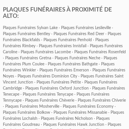
PLAQUES FUNÉRAIRES À PROXIMITÉ DE
ALTO:
Plaques Funéraires Sylvan Lake
·
Plaques Funéraires Leslieville
·
Plaques Funéraires Bentley
·
Plaques Funéraires Red Deer
·
Plaques
Funéraires Blackfalds
·
Plaques Funéraires Penhold
·
Plaques
Funéraires Rimbey
·
Plaques Funéraires Innisfail
·
Plaques Funéraires
Caroline
·
Plaques Funéraires Lacombe
·
Plaques Funéraires Rosenfeld
·
Plaques Funéraires Gretna
·
Plaques Funéraires Neche
·
Plaques
Funéraires Plum Coulee
·
Plaques Funéraires Bathgate
·
Plaques
Funéraires Winkler
·
Plaques Funéraires Emerson
·
Plaques Funéraires
Noyes
·
Plaques Funéraires Dominion City
·
Plaques Funéraires Saint
Vincent Junction
·
Plaques Funéraires Petite
·
Plaques Funéraires
Cambridge
·
Plaques Funéraires Oxford Junction
·
Plaques Funéraires
Tenecape
·
Plaques Funéraires Tenycape
·
Plaques Funéraires
Tennycape
·
Plaques Funéraires Chèverie
·
Plaques Funéraires Chiverie
·
Plaques Funéraires Mosherville
·
Plaques Funéraires Economy
·
Plaques Funéraires Bolkow
·
Plaques Funéraires Missanabie
·
Plaques
Funéraires Lochalsh
·
Plaques Funéraires Nicholson
·
Plaques
Funéraires Goudreau
·
Plaques Funéraires Hawk Junction
·
Plaques