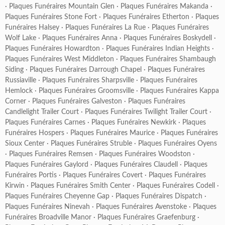
·
Plaques Funéraires Mountain Glen
·
Plaques Funéraires Makanda
·
Plaques Funéraires Stone Fort
·
Plaques Funéraires Etherton
·
Plaques
Funéraires Halsey
·
Plaques Funéraires La Rue
·
Plaques Funéraires
Wolf Lake
·
Plaques Funéraires Anna
·
Plaques Funéraires Boskydell
·
Plaques Funéraires Howardton
·
Plaques Funéraires Indian Heights
·
Plaques Funéraires West Middleton
·
Plaques Funéraires Shambaugh
Siding
·
Plaques Funéraires Darrough Chapel
·
Plaques Funéraires
Russiaville
·
Plaques Funéraires Sharpsville
·
Plaques Funéraires
Hemlock
·
Plaques Funéraires Groomsville
·
Plaques Funéraires Kappa
Corner
·
Plaques Funéraires Galveston
·
Plaques Funéraires
Candlelight Trailer Court
·
Plaques Funéraires Twilight Trailer Court
·
Plaques Funéraires Carnes
·
Plaques Funéraires Newkirk
·
Plaques
Funéraires Hospers
·
Plaques Funéraires Maurice
·
Plaques Funéraires
Sioux Center
·
Plaques Funéraires Struble
·
Plaques Funéraires Oyens
·
Plaques Funéraires Remsen
·
Plaques Funéraires Woodston
·
Plaques Funéraires Gaylord
·
Plaques Funéraires Claudell
·
Plaques
Funéraires Portis
·
Plaques Funéraires Covert
·
Plaques Funéraires
Kirwin
·
Plaques Funéraires Smith Center
·
Plaques Funéraires Codell
·
Plaques Funéraires Cheyenne Gap
·
Plaques Funéraires Dispatch
·
Plaques Funéraires Ninevah
·
Plaques Funéraires Avenstoke
·
Plaques
Funéraires Broadville Manor
·
Plaques Funéraires Graefenburg
·