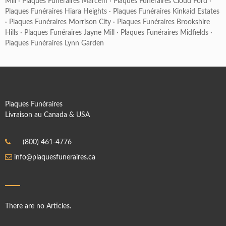
Mill
·
Plaques Funéraires Marcem
·
Plaques Funéraires Cloud Ford
·
Plaques Funéraires Hiara Heights
·
Plaques Funéraires Kinkaid Estates
·
Plaques Funéraires Morrison City
·
Plaques Funéraires Brookshire
Hills
·
Plaques Funéraires Jayne Mill
·
Plaques Funéraires Midfields
·
Plaques Funéraires Lynn Garden
Plaques Funéraires
Livraison au Canada & USA
(800) 461-4776
info@plaquesfuneraires.ca
There are no Articles.