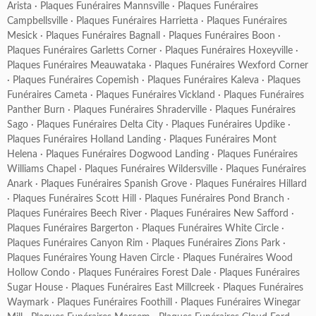
Arista
·
Plaques Funéraires Mannsville
·
Plaques Funéraires
Campbellsville
·
Plaques Funéraires Harrietta
·
Plaques Funéraires
Mesick
·
Plaques Funéraires Bagnall
·
Plaques Funéraires Boon
·
Plaques Funéraires Garletts Corner
·
Plaques Funéraires Hoxeyville
·
Plaques Funéraires Meauwataka
·
Plaques Funéraires Wexford Corner
·
Plaques Funéraires Copemish
·
Plaques Funéraires Kaleva
·
Plaques
Funéraires Cameta
·
Plaques Funéraires Vickland
·
Plaques Funéraires
Panther Burn
·
Plaques Funéraires Shraderville
·
Plaques Funéraires
Sago
·
Plaques Funéraires Delta City
·
Plaques Funéraires Updike
·
Plaques Funéraires Holland Landing
·
Plaques Funéraires Mont
Helena
·
Plaques Funéraires Dogwood Landing
·
Plaques Funéraires
Williams Chapel
·
Plaques Funéraires Wildersville
·
Plaques Funéraires
Anark
·
Plaques Funéraires Spanish Grove
·
Plaques Funéraires Hillard
·
Plaques Funéraires Scott Hill
·
Plaques Funéraires Pond Branch
·
Plaques Funéraires Beech River
·
Plaques Funéraires New Safford
·
Plaques Funéraires Bargerton
·
Plaques Funéraires White Circle
·
Plaques Funéraires Canyon Rim
·
Plaques Funéraires Zions Park
·
Plaques Funéraires Young Haven Circle
·
Plaques Funéraires Wood
Hollow Condo
·
Plaques Funéraires Forest Dale
·
Plaques Funéraires
Sugar House
·
Plaques Funéraires East Millcreek
·
Plaques Funéraires
Waymark
·
Plaques Funéraires Foothill
·
Plaques Funéraires Winegar