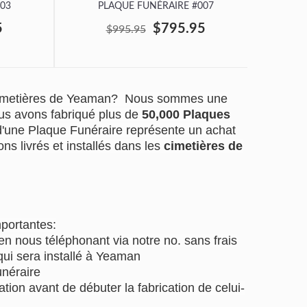
03
PLAQUE FUNÉRAIRE #007
P
5
$795.95
$995.95
cimetières de Yeaman? Nous sommes une
us avons fabriqué plus de
50,000 Plaques
 d'une Plaque Funéraire représente un achat
ns livrés et installés dans les
cimetières de
mportantes:
 nous téléphonant via notre no. sans frais
ui sera installé à Yeaman
unéraire
tion avant de débuter la fabrication de celui-