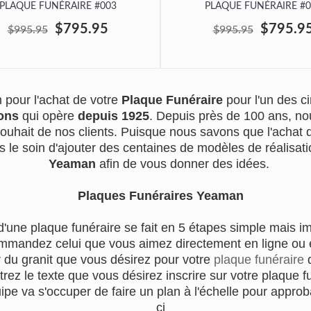
PLAQUE FUNÉRAIRE #003
PLAQUE FUNÉRAIRE #0
$795.95
$795.9
$995.95
$995.95
pour l'achat de votre
Plaque Funéraire
pour l'un des 
ons
qui opère
depuis 1925
. Depuis près de 100 ans, no
souhait de nos clients. Puisque nous savons que l'achat
s le soin d'ajouter des centaines de modèles de réalisatio
Yeaman
afin de vous donner des idées.
Plaques Funéraires Yeaman
d'une plaque funéraire se fait en 5 étapes simple mais i
mmandez celui que vous aimez directement en ligne ou en
r du granit que vous désirez pour votre
plaque funéraire
q
trez le texte que vous désirez inscrire sur votre plaque f
e va s'occuper de faire un plan à l'échelle pour approba
ci