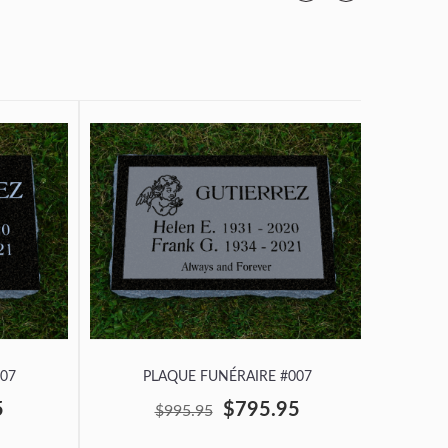
07
PLAQUE FUNÉRAIRE #007
P
5
$795.95
$995.95