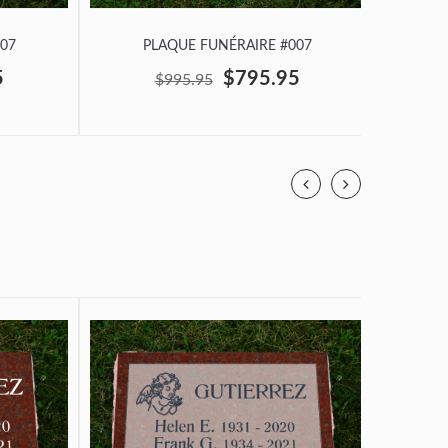
07
PLAQUE FUNÉRAIRE #007
P
5
$795.95
$995.95