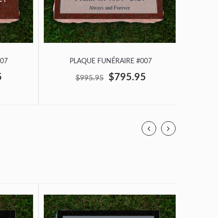
07
PLAQUE FUNÉRAIRE #007
P
5
$795.95
$995.95