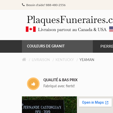
Besoin d'aide? 888-480-2556
PIERR
COULEURS DE GRANIT
GRIS DE BARRÉ FERRÉ
LIVRAISON
KENTUCKY
YEAMAN
NOIR
QUALITÉ & BAS PRIX
ROSE MONTAGNE
Fabriqué avec fierté!
ROUGE INDIEN