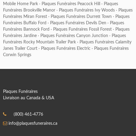
Mobile Home Park
·
Plaques Funéraires Peacock Hill
·
Plaques
Funéraires Brookville Manor
·
Plaques Funéraires Ivy Woods
·
Plaques
Funéraires Miran Forest
·
Plaques Funéraires Durrett Town
·
Plaques
Funéraires Buffalo Ford
·
Plaques Funéraires Devils Den
·
Plaques
Funéraires Bannock Ford
·
Plaques Funéraires Fossil Forest
·
Plaques
Funéraires Jardine
·
Plaques Funéraires Canyon Junction
·
Plaques
Funéraires Rocky Mountain Trailer Park
·
Plaques Funéraires Calamity
Janes Trailer Court
·
Plaques Funéraires Electric
·
Plaques Funéraires
Corwin Springs
Plaques Funéraires
Livraison au Canada & USA
(800) 461-4776
info@plaquesfuneraires.ca