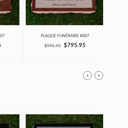
07
PLAQUE FUNÉRAIRE #007
P
5
$795.95
$995.95