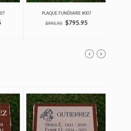
07
PLAQUE FUNÉRAIRE #007
P
5
$795.95
$995.95