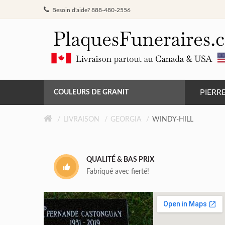
Besoin d'aide? 888-480-2556
PIERR
COULEURS DE GRANIT
GRIS DE BARRÉ FERRÉ
LIVRAISON
GEORGIA
WINDY-HILL
NOIR
QUALITÉ & BAS PRIX
ROSE MONTAGNE
Fabriqué avec fierté!
ROUGE INDIEN