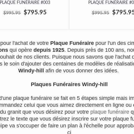
PLAQUE FUNÉRAIRE #003
PLAQUE FUNÉRAIRE #0
$795.95
$795.9
$995.95
$995.95
pour l'achat de votre
Plaque Funéraire
pour l'un des c
ons
qui opère
depuis 1925
. Depuis près de 100 ans, no
souhait de nos clients. Puisque nous savons que l'achat
s le soin d'ajouter des centaines de modèles de réalisatio
Windy-hill
afin de vous donner des idées.
Plaques Funéraires Windy-hill
d'une plaque funéraire se fait en 5 étapes simple mais i
mmandez celui que vous aimez directement en ligne ou en
 du granit que vous désirez pour votre
plaque funéraire
qu
trez le texte que vous désirez inscrire sur votre plaque f
e va s'occuper de faire un plan à l'échelle pour approba
ci