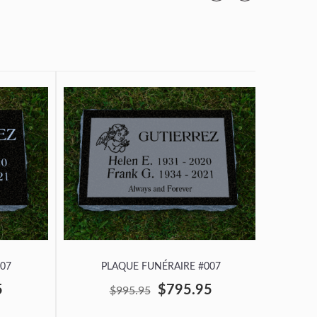
07
PLAQUE FUNÉRAIRE #007
P
5
$795.95
$995.95