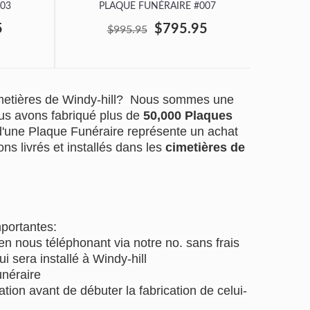
03
PLAQUE FUNÉRAIRE #007
P
5
$795.95
$995.95
imetières de Windy-hill? Nous sommes une
us avons fabriqué plus de
50,000 Plaques
 d'une Plaque Funéraire représente un achat
ns livrés et installés dans les
cimetières de
mportantes:
 nous téléphonant via notre no. sans frais
i sera installé à Windy-hill
unéraire
tion avant de débuter la fabrication de celui-