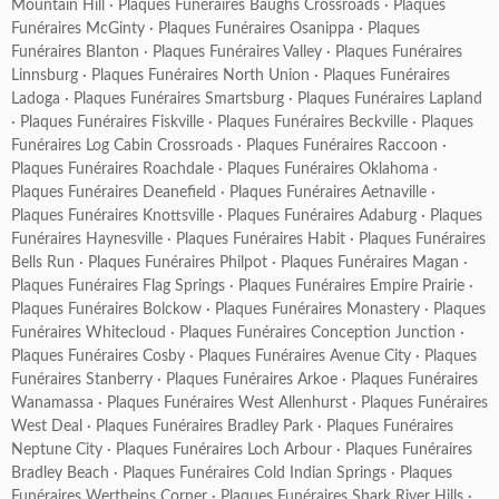
Mountain Hill
·
Plaques Funéraires Baughs Crossroads
·
Plaques
Funéraires McGinty
·
Plaques Funéraires Osanippa
·
Plaques
Funéraires Blanton
·
Plaques Funéraires Valley
·
Plaques Funéraires
Linnsburg
·
Plaques Funéraires North Union
·
Plaques Funéraires
Ladoga
·
Plaques Funéraires Smartsburg
·
Plaques Funéraires Lapland
·
Plaques Funéraires Fiskville
·
Plaques Funéraires Beckville
·
Plaques
Funéraires Log Cabin Crossroads
·
Plaques Funéraires Raccoon
·
Plaques Funéraires Roachdale
·
Plaques Funéraires Oklahoma
·
Plaques Funéraires Deanefield
·
Plaques Funéraires Aetnaville
·
Plaques Funéraires Knottsville
·
Plaques Funéraires Adaburg
·
Plaques
Funéraires Haynesville
·
Plaques Funéraires Habit
·
Plaques Funéraires
Bells Run
·
Plaques Funéraires Philpot
·
Plaques Funéraires Magan
·
Plaques Funéraires Flag Springs
·
Plaques Funéraires Empire Prairie
·
Plaques Funéraires Bolckow
·
Plaques Funéraires Monastery
·
Plaques
Funéraires Whitecloud
·
Plaques Funéraires Conception Junction
·
Plaques Funéraires Cosby
·
Plaques Funéraires Avenue City
·
Plaques
Funéraires Stanberry
·
Plaques Funéraires Arkoe
·
Plaques Funéraires
Wanamassa
·
Plaques Funéraires West Allenhurst
·
Plaques Funéraires
West Deal
·
Plaques Funéraires Bradley Park
·
Plaques Funéraires
Neptune City
·
Plaques Funéraires Loch Arbour
·
Plaques Funéraires
Bradley Beach
·
Plaques Funéraires Cold Indian Springs
·
Plaques
Funéraires Wertheins Corner
·
Plaques Funéraires Shark River Hills
·