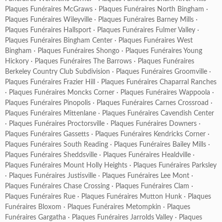
Plaques Funéraires McGraws
·
Plaques Funéraires North Bingham
·
Plaques Funéraires Wileyville
·
Plaques Funéraires Barney Mills
·
Plaques Funéraires Hallsport
·
Plaques Funéraires Fulmer Valley
·
Plaques Funéraires Bingham Center
·
Plaques Funéraires West
Bingham
·
Plaques Funéraires Shongo
·
Plaques Funéraires Young
Hickory
·
Plaques Funéraires The Barrows
·
Plaques Funéraires
Berkeley Country Club Subdivision
·
Plaques Funéraires Groomville
·
Plaques Funéraires Frazier Hill
·
Plaques Funéraires Chaparral Ranches
·
Plaques Funéraires Moncks Corner
·
Plaques Funéraires Wappoola
·
Plaques Funéraires Pinopolis
·
Plaques Funéraires Carnes Crossroad
·
Plaques Funéraires Mittenlane
·
Plaques Funéraires Cavendish Center
·
Plaques Funéraires Proctorsville
·
Plaques Funéraires Downers
·
Plaques Funéraires Gassetts
·
Plaques Funéraires Kendricks Corner
·
Plaques Funéraires South Reading
·
Plaques Funéraires Bailey Mills
·
Plaques Funéraires Sheddsville
·
Plaques Funéraires Healdville
·
Plaques Funéraires Mount Holly Heights
·
Plaques Funéraires Parksley
·
Plaques Funéraires Justisville
·
Plaques Funéraires Lee Mont
·
Plaques Funéraires Chase Crossing
·
Plaques Funéraires Clam
·
Plaques Funéraires Rue
·
Plaques Funéraires Mutton Hunk
·
Plaques
Funéraires Bloxom
·
Plaques Funéraires Metompkin
·
Plaques
Funéraires Gargatha
·
Plaques Funéraires Jarrolds Valley
·
Plaques