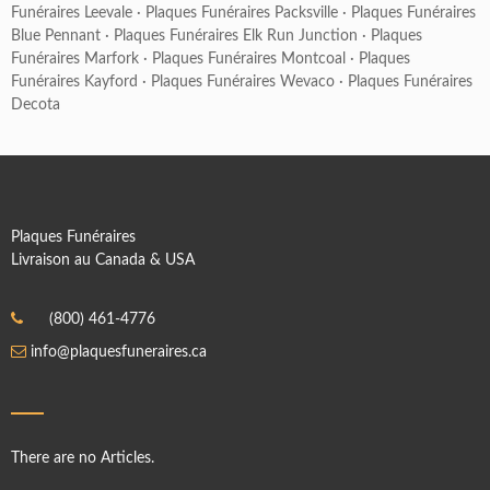
Funéraires Leevale
·
Plaques Funéraires Packsville
·
Plaques Funéraires
Blue Pennant
·
Plaques Funéraires Elk Run Junction
·
Plaques
Funéraires Marfork
·
Plaques Funéraires Montcoal
·
Plaques
Funéraires Kayford
·
Plaques Funéraires Wevaco
·
Plaques Funéraires
Decota
Plaques Funéraires
Livraison au Canada & USA
(800) 461-4776
info@plaquesfuneraires.ca
There are no Articles.