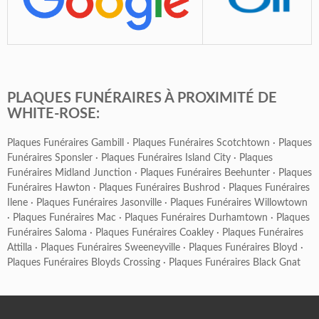
PLAQUES FUNÉRAIRES À PROXIMITÉ DE
WHITE-ROSE:
Plaques Funéraires Gambill
·
Plaques Funéraires Scotchtown
·
Plaques
Funéraires Sponsler
·
Plaques Funéraires Island City
·
Plaques
Funéraires Midland Junction
·
Plaques Funéraires Beehunter
·
Plaques
Funéraires Hawton
·
Plaques Funéraires Bushrod
·
Plaques Funéraires
Ilene
·
Plaques Funéraires Jasonville
·
Plaques Funéraires Willowtown
·
Plaques Funéraires Mac
·
Plaques Funéraires Durhamtown
·
Plaques
Funéraires Saloma
·
Plaques Funéraires Coakley
·
Plaques Funéraires
Attilla
·
Plaques Funéraires Sweeneyville
·
Plaques Funéraires Bloyd
·
Plaques Funéraires Bloyds Crossing
·
Plaques Funéraires Black Gnat