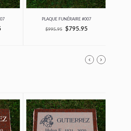
07
PLAQUE FUNÉRAIRE #007
P
5
$795.95
$995.95