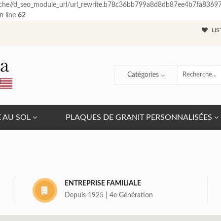
ache//d_seo_module_url/url_rewrite.b78c36bb799a8d8db87ee4b7fa836976.5
n line
62
LIS
Catégories
E AU SOL
PLAQUES DE GRANIT PERSONNALISÉES
ENTREPRISE FAMILIALE
Depuis 1925 | 4e Génération