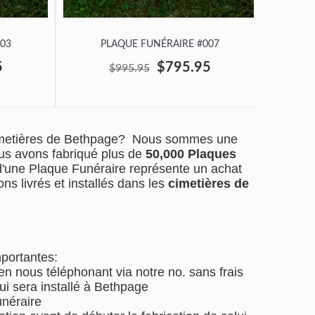
03
PLAQUE FUNÉRAIRE #007
P
5
$795.95
$995.95
imetières de Bethpage? Nous sommes une
us avons fabriqué plus de
50,000 Plaques
 d'une Plaque Funéraire représente un achat
ns livrés et installés dans les
cimetières de
mportantes:
 nous téléphonant via notre no. sans frais
ui sera installé à Bethpage
unéraire