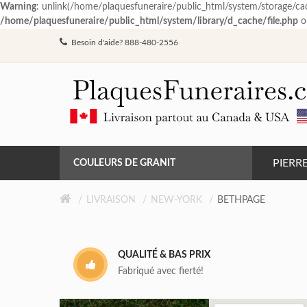
Warning
: unlink(/home/plaquesfuneraire/public_html/system/storage/c
/home/plaquesfuneraire/public_html/system/library/d_cache/file.php
o
Besoin d'aide? 888-480-2556
PIERR
COULEURS DE GRANIT
GRIS DE BARRÉ FERRÉ
LIVRAISON
NEW-YORK
BETHPAGE
NOIR
QUALITÉ & BAS PRIX
ROSE MONTAGNE
Fabriqué avec fierté!
ROUGE INDIEN