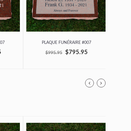
07
PLAQUE FUNÉRAIRE #007
P
5
$795.95
$995.95