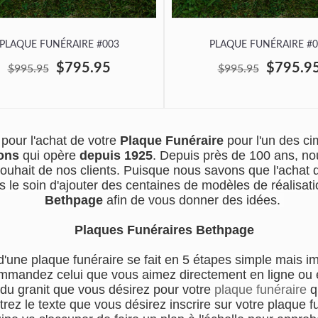
PLAQUE FUNÉRAIRE #003
PLAQUE FUNÉRAIRE #0
$795.95
$795.9
$995.95
$995.95
pour l'achat de votre
Plaque Funéraire
pour l'un des c
ons
qui opère
depuis 1925
. Depuis près de 100 ans, no
souhait de nos clients. Puisque nous savons que l'achat
s le soin d'ajouter des centaines de modèles de réalisatio
Bethpage
afin de vous donner des idées.
Plaques Funéraires Bethpage
d'une plaque funéraire se fait en 5 étapes simple mais i
mmandez celui que vous aimez directement en ligne ou en
 du granit que vous désirez pour votre
plaque funéraire
q
trez le texte que vous désirez inscrire sur votre plaque f