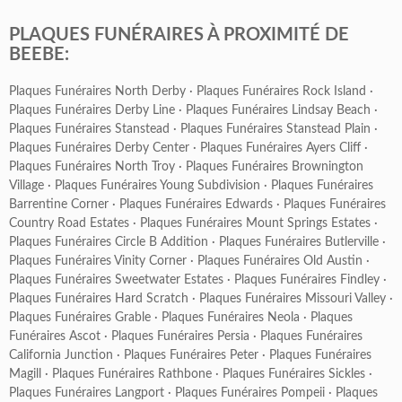
PLAQUES FUNÉRAIRES À PROXIMITÉ DE
BEEBE:
Plaques Funéraires North Derby
·
Plaques Funéraires Rock Island
·
Plaques Funéraires Derby Line
·
Plaques Funéraires Lindsay Beach
·
Plaques Funéraires Stanstead
·
Plaques Funéraires Stanstead Plain
·
Plaques Funéraires Derby Center
·
Plaques Funéraires Ayers Cliff
·
Plaques Funéraires North Troy
·
Plaques Funéraires Brownington
Village
·
Plaques Funéraires Young Subdivision
·
Plaques Funéraires
Barrentine Corner
·
Plaques Funéraires Edwards
·
Plaques Funéraires
Country Road Estates
·
Plaques Funéraires Mount Springs Estates
·
Plaques Funéraires Circle B Addition
·
Plaques Funéraires Butlerville
·
Plaques Funéraires Vinity Corner
·
Plaques Funéraires Old Austin
·
Plaques Funéraires Sweetwater Estates
·
Plaques Funéraires Findley
·
Plaques Funéraires Hard Scratch
·
Plaques Funéraires Missouri Valley
·
Plaques Funéraires Grable
·
Plaques Funéraires Neola
·
Plaques
Funéraires Ascot
·
Plaques Funéraires Persia
·
Plaques Funéraires
California Junction
·
Plaques Funéraires Peter
·
Plaques Funéraires
Magill
·
Plaques Funéraires Rathbone
·
Plaques Funéraires Sickles
·
Plaques Funéraires Langport
·
Plaques Funéraires Pompeii
·
Plaques