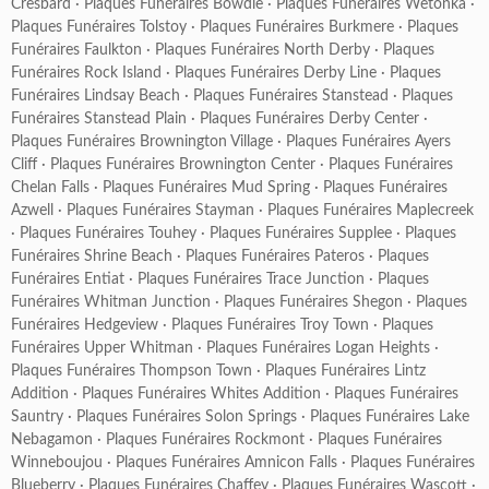
Cresbard
·
Plaques Funéraires Bowdle
·
Plaques Funéraires Wetonka
·
Plaques Funéraires Tolstoy
·
Plaques Funéraires Burkmere
·
Plaques
Funéraires Faulkton
·
Plaques Funéraires North Derby
·
Plaques
Funéraires Rock Island
·
Plaques Funéraires Derby Line
·
Plaques
Funéraires Lindsay Beach
·
Plaques Funéraires Stanstead
·
Plaques
Funéraires Stanstead Plain
·
Plaques Funéraires Derby Center
·
Plaques Funéraires Brownington Village
·
Plaques Funéraires Ayers
Cliff
·
Plaques Funéraires Brownington Center
·
Plaques Funéraires
Chelan Falls
·
Plaques Funéraires Mud Spring
·
Plaques Funéraires
Azwell
·
Plaques Funéraires Stayman
·
Plaques Funéraires Maplecreek
·
Plaques Funéraires Touhey
·
Plaques Funéraires Supplee
·
Plaques
Funéraires Shrine Beach
·
Plaques Funéraires Pateros
·
Plaques
Funéraires Entiat
·
Plaques Funéraires Trace Junction
·
Plaques
Funéraires Whitman Junction
·
Plaques Funéraires Shegon
·
Plaques
Funéraires Hedgeview
·
Plaques Funéraires Troy Town
·
Plaques
Funéraires Upper Whitman
·
Plaques Funéraires Logan Heights
·
Plaques Funéraires Thompson Town
·
Plaques Funéraires Lintz
Addition
·
Plaques Funéraires Whites Addition
·
Plaques Funéraires
Sauntry
·
Plaques Funéraires Solon Springs
·
Plaques Funéraires Lake
Nebagamon
·
Plaques Funéraires Rockmont
·
Plaques Funéraires
Winneboujou
·
Plaques Funéraires Amnicon Falls
·
Plaques Funéraires
Blueberry
·
Plaques Funéraires Chaffey
·
Plaques Funéraires Wascott
·