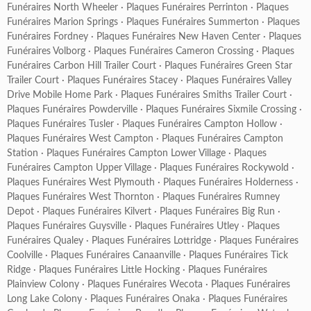
Funéraires North Wheeler
·
Plaques Funéraires Perrinton
·
Plaques
Funéraires Marion Springs
·
Plaques Funéraires Summerton
·
Plaques
Funéraires Fordney
·
Plaques Funéraires New Haven Center
·
Plaques
Funéraires Volborg
·
Plaques Funéraires Cameron Crossing
·
Plaques
Funéraires Carbon Hill Trailer Court
·
Plaques Funéraires Green Star
Trailer Court
·
Plaques Funéraires Stacey
·
Plaques Funéraires Valley
Drive Mobile Home Park
·
Plaques Funéraires Smiths Trailer Court
·
Plaques Funéraires Powderville
·
Plaques Funéraires Sixmile Crossing
·
Plaques Funéraires Tusler
·
Plaques Funéraires Campton Hollow
·
Plaques Funéraires West Campton
·
Plaques Funéraires Campton
Station
·
Plaques Funéraires Campton Lower Village
·
Plaques
Funéraires Campton Upper Village
·
Plaques Funéraires Rockywold
·
Plaques Funéraires West Plymouth
·
Plaques Funéraires Holderness
·
Plaques Funéraires West Thornton
·
Plaques Funéraires Rumney
Depot
·
Plaques Funéraires Kilvert
·
Plaques Funéraires Big Run
·
Plaques Funéraires Guysville
·
Plaques Funéraires Utley
·
Plaques
Funéraires Qualey
·
Plaques Funéraires Lottridge
·
Plaques Funéraires
Coolville
·
Plaques Funéraires Canaanville
·
Plaques Funéraires Tick
Ridge
·
Plaques Funéraires Little Hocking
·
Plaques Funéraires
Plainview Colony
·
Plaques Funéraires Wecota
·
Plaques Funéraires
Long Lake Colony
·
Plaques Funéraires Onaka
·
Plaques Funéraires