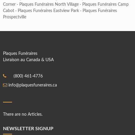
Corner
·
Plaques Funéraires North Village
·
Plaques Funéraires Camp
Cabot
·
Plaques Funéraires Eastview Park
·
Plaques Funéraires
Prospectville
Plaques Funéraires
Livraison au Canada & USA
(800) 461-4776
info@plaquesfuneraires.ca
There are no Articles.
NEWSLETTER SIGNUP