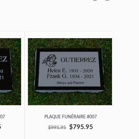
07
PLAQUE FUNÉRAIRE #007
P
5
$795.95
$995.95