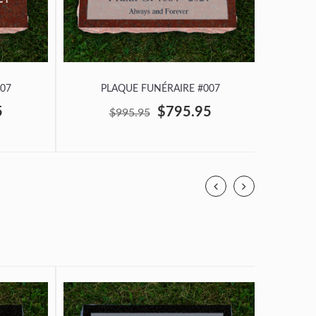
07
PLAQUE FUNÉRAIRE #007
P
5
$795.95
$995.95