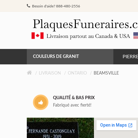
Besoin d'aide? 888-480-2556
PIERR
COULEURS DE GRANIT
GRIS DE BARRÉ FERRÉ
LIVRAISON
ONTARIO
BEAMSVILLE
NOIR
QUALITÉ & BAS PRIX
ROSE MONTAGNE
Fabriqué avec fierté!
ROUGE INDIEN