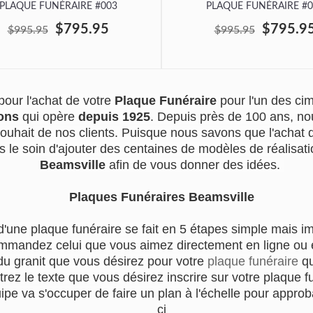
PLAQUE FUNÉRAIRE #003
PLAQUE FUNÉRAIRE #0
$795.95
$795.9
$995.95
$995.95
our l'achat de votre
Plaque Funéraire
pour l'un des c
ons
qui opère
depuis 1925
. Depuis près de 100 ans, no
souhait de nos clients. Puisque nous savons que l'achat
s le soin d'ajouter des centaines de modèles de réalisatio
Beamsville
afin de vous donner des idées.
Plaques Funéraires Beamsville
d'une plaque funéraire se fait en 5 étapes simple mais i
mmandez celui que vous aimez directement en ligne ou en
du granit que vous désirez pour votre
plaque funéraire
qu
trez le texte que vous désirez inscrire sur votre plaque f
e va s'occuper de faire un plan à l'échelle pour approba
ci