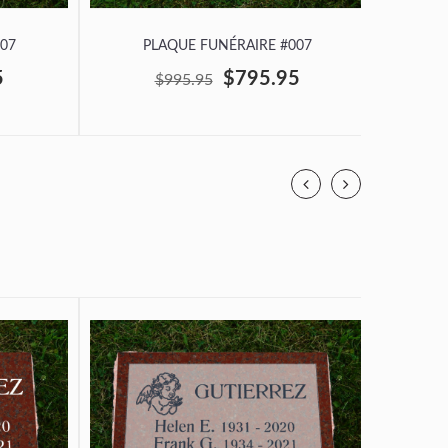
07
PLAQUE FUNÉRAIRE #007
P
5
$795.95
$995.95