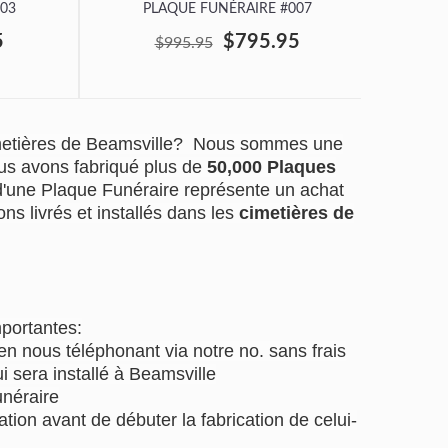
03
PLAQUE FUNÉRAIRE #007
P
5
$795.95
$995.95
imetières de Beamsville? Nous sommes une
us avons fabriqué plus de
50,000 Plaques
 d'une Plaque Funéraire représente un achat
ns livrés et installés dans les
cimetières de
mportantes:
 nous téléphonant via notre no. sans frais
i sera installé à Beamsville
unéraire
tion avant de débuter la fabrication de celui-