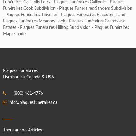
Funéraires Gallipolis Ferry
·
Plaques Funéraires Gallipolis
·
Plaques
Funéraires Cook Subdivision
·
Plaques Funéraires Sanders Subdivision
·
Plaques Funéraires Thivener
·
Plaques Funéraires Raccoon Island
·
Plaques Funéraires Meadow Look
·
Plaques Funéraires Grandview
Estates
·
Plaques Funéraires Hilltop Subdivision
·
Plaques Funéraires
Mapleshade
Plaques Funéraires
Livraison au Canada & USA
(800) 461-4776
info@plaquesfuneraires.ca
There are no Articles.