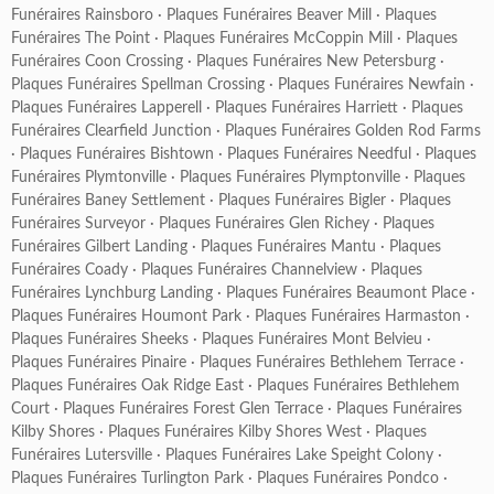
Funéraires Rainsboro
·
Plaques Funéraires Beaver Mill
·
Plaques
Funéraires The Point
·
Plaques Funéraires McCoppin Mill
·
Plaques
Funéraires Coon Crossing
·
Plaques Funéraires New Petersburg
·
Plaques Funéraires Spellman Crossing
·
Plaques Funéraires Newfain
·
Plaques Funéraires Lapperell
·
Plaques Funéraires Harriett
·
Plaques
Funéraires Clearfield Junction
·
Plaques Funéraires Golden Rod Farms
·
Plaques Funéraires Bishtown
·
Plaques Funéraires Needful
·
Plaques
Funéraires Plymtonville
·
Plaques Funéraires Plymptonville
·
Plaques
Funéraires Baney Settlement
·
Plaques Funéraires Bigler
·
Plaques
Funéraires Surveyor
·
Plaques Funéraires Glen Richey
·
Plaques
Funéraires Gilbert Landing
·
Plaques Funéraires Mantu
·
Plaques
Funéraires Coady
·
Plaques Funéraires Channelview
·
Plaques
Funéraires Lynchburg Landing
·
Plaques Funéraires Beaumont Place
·
Plaques Funéraires Houmont Park
·
Plaques Funéraires Harmaston
·
Plaques Funéraires Sheeks
·
Plaques Funéraires Mont Belvieu
·
Plaques Funéraires Pinaire
·
Plaques Funéraires Bethlehem Terrace
·
Plaques Funéraires Oak Ridge East
·
Plaques Funéraires Bethlehem
Court
·
Plaques Funéraires Forest Glen Terrace
·
Plaques Funéraires
Kilby Shores
·
Plaques Funéraires Kilby Shores West
·
Plaques
Funéraires Lutersville
·
Plaques Funéraires Lake Speight Colony
·
Plaques Funéraires Turlington Park
·
Plaques Funéraires Pondco
·