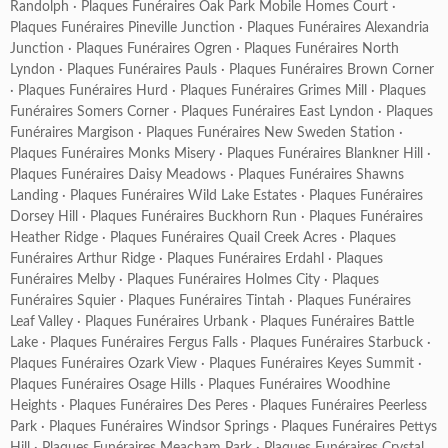
Randolph
·
Plaques Funéraires Oak Park Mobile Homes Court
·
Plaques Funéraires Pineville Junction
·
Plaques Funéraires Alexandria
Junction
·
Plaques Funéraires Ogren
·
Plaques Funéraires North
Lyndon
·
Plaques Funéraires Pauls
·
Plaques Funéraires Brown Corner
·
Plaques Funéraires Hurd
·
Plaques Funéraires Grimes Mill
·
Plaques
Funéraires Somers Corner
·
Plaques Funéraires East Lyndon
·
Plaques
Funéraires Margison
·
Plaques Funéraires New Sweden Station
·
Plaques Funéraires Monks Misery
·
Plaques Funéraires Blankner Hill
·
Plaques Funéraires Daisy Meadows
·
Plaques Funéraires Shawns
Landing
·
Plaques Funéraires Wild Lake Estates
·
Plaques Funéraires
Dorsey Hill
·
Plaques Funéraires Buckhorn Run
·
Plaques Funéraires
Heather Ridge
·
Plaques Funéraires Quail Creek Acres
·
Plaques
Funéraires Arthur Ridge
·
Plaques Funéraires Erdahl
·
Plaques
Funéraires Melby
·
Plaques Funéraires Holmes City
·
Plaques
Funéraires Squier
·
Plaques Funéraires Tintah
·
Plaques Funéraires
Leaf Valley
·
Plaques Funéraires Urbank
·
Plaques Funéraires Battle
Lake
·
Plaques Funéraires Fergus Falls
·
Plaques Funéraires Starbuck
·
Plaques Funéraires Ozark View
·
Plaques Funéraires Keyes Summit
·
Plaques Funéraires Osage Hills
·
Plaques Funéraires Woodhine
Heights
·
Plaques Funéraires Des Peres
·
Plaques Funéraires Peerless
Park
·
Plaques Funéraires Windsor Springs
·
Plaques Funéraires Pettys