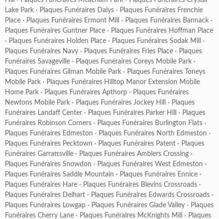
Hill
·
Plaques Funéraires Meacham Park
·
Plaques Funéraires Crystal
Lake Park
·
Plaques Funéraires Dalys
·
Plaques Funéraires Frenchie
Place
·
Plaques Funéraires Ermont Mill
·
Plaques Funéraires Bannack
·
Plaques Funéraires Guntner Place
·
Plaques Funéraires Hoffman Place
·
Plaques Funéraires Holden Place
·
Plaques Funéraires Sodak Mill
·
Plaques Funéraires Navy
·
Plaques Funéraires Fries Place
·
Plaques
Funéraires Savageville
·
Plaques Funéraires Coreys Mobile Park
·
Plaques Funéraires Gilman Mobile Park
·
Plaques Funéraires Toneys
Mobile Park
·
Plaques Funéraires Hilltop Manor Extension Mobile
Home Park
·
Plaques Funéraires Apthorp
·
Plaques Funéraires
Newtons Mobile Park
·
Plaques Funéraires Jockey Hill
·
Plaques
Funéraires Landaff Center
·
Plaques Funéraires Parker Hill
·
Plaques
Funéraires Robinson Corners
·
Plaques Funéraires Burlington Flats
·
Plaques Funéraires Edmeston
·
Plaques Funéraires North Edmeston
·
Plaques Funéraires Pecktown
·
Plaques Funéraires Patent
·
Plaques
Funéraires Garrattsville
·
Plaques Funéraires Amblers Crossing
·
Plaques Funéraires Snowdon
·
Plaques Funéraires West Edmeston
·
Plaques Funéraires Saddle Mountain
·
Plaques Funéraires Ennice
·
Plaques Funéraires Hare
·
Plaques Funéraires Blevins Crossroads
·
Plaques Funéraires Delhart
·
Plaques Funéraires Edwards Crossroads
·
Plaques Funéraires Lowgap
·
Plaques Funéraires Glade Valley
·
Plaques
Funéraires Cherry Lane
·
Plaques Funéraires McKnights Mill
·
Plaques