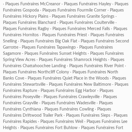
·
Plaques Funéraires McCreanor
·
Plaques Funéraires Hayley
·
Plaques
Funéraires Gospoda
·
Plaques Funéraires Fourmile Corner
·
Plaques
Funéraires Hickory Plains
·
Plaques Funéraires Granite Springs
·
Plaques Funéraires Blanchard
·
Plaques Funéraires Coulterville
·
Plaques Funéraires Ragby
·
Plaques Funéraires Merced Falls
·
Plaques
Funéraires Hornitos
·
Plaques Funéraires Priest
·
Plaques Funéraires
Snelling
·
Plaques Funéraires Big Oak Flat
·
Plaques Funéraires Second
Garrotte
·
Plaques Funéraires Tapawingo
·
Plaques Funéraires
Sagamore
·
Plaques Funéraires Sunset Heights
·
Plaques Funéraires
Spring View Acres
·
Plaques Funéraires Shamrock Heights
·
Plaques
Funéraires Chattahoochee Landing
·
Plaques Funéraires River Point
·
Plaques Funéraires Northcliff Colony
·
Plaques Funéraires North
Banks Cove
·
Plaques Funéraires Quiet Place in the Woods
·
Plaques
Funéraires Stewartsville
·
Plaques Funéraires New Baltimore
·
Plaques
Funéraires Rapture
·
Plaques Funéraires Egg Harbor
·
Plaques
Funéraires Poseyville
·
Plaques Funéraires Crawleyville
·
Plaques
Funéraires Grayville
·
Plaques Funéraires Wadesville
·
Plaques
Funéraires Cynthiana
·
Plaques Funéraires Cowling
·
Plaques
Funéraires Driftwood Trailer Park
·
Plaques Funéraires Sieps
·
Plaques
Funéraires Rapides
·
Plaques Funéraires Weil
·
Plaques Funéraires Lee
Heights
·
Plaques Funéraires Fort Buhlow
·
Plaques Funéraires Fort