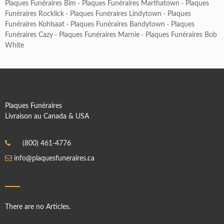
Plaques Funéraires Bim
·
Plaques Funéraires Marthatown
·
Plaques
Funéraires Rocklick
·
Plaques Funéraires Lindytown
·
Plaques
Funéraires Kohlsaat
·
Plaques Funéraires Bandytown
·
Plaques
Funéraires Cazy
·
Plaques Funéraires Marnie
·
Plaques Funéraires Bob
White
Plaques Funéraires
Livraison au Canada & USA
(800) 461-4776
info@plaquesfuneraires.ca
There are no Articles.