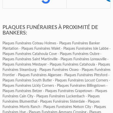
PLAQUES FUNÉRAIRES À PROXIMITÉ DE
BANKERS:
Plaques Funéraires Coteau Holmes
·
Plaques Funéraires Banker
Plantation
·
Plaques Funéraires Walet
·
Plaques Funéraires Isle Labbe
·
Plaques Funéraires Catahoula Cove
·
Plaques Funéraires Oubre
·
Plaques Funéraires Saint Martinville
·
Plaques Funéraires Loreauville
·
Plaques Funéraires Mestayer
·
Plaques Funéraires Catahoula
·
Plaques
Funéraires Steamburg
·
Plaques Funéraires Osseo
·
Plaques Funéraires
Frontier
·
Plaques Funéraires Algansee
·
Plaques Funéraires Pittsford
·
Plaques Funéraires South Butler
·
Plaques Funéraires Locust Corners
·
Plaques Funéraires Lickly Corners
·
Plaques Funéraires Billingstown
·
Plaques Funéraires Betzer
·
Plaques Funéraires Grapetown
·
Plaques
Funéraires Cain City
·
Plaques Funéraires Luckenbach
·
Plaques
Funéraires Blumenthal
·
Plaques Funéraires Sisterdale
·
Plaques
Funéraires Morris Ranch
·
Plaques Funéraires Nelson City
·
Plaques
Funéraires Hye
·
Plaques Funéraires Ammans Crossing
·
Plaques