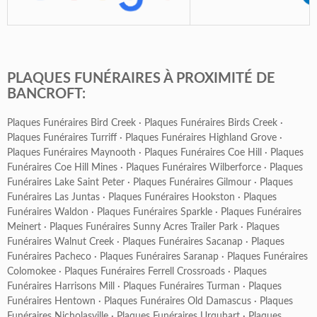
PLAQUES FUNÉRAIRES À PROXIMITÉ DE
BANCROFT:
Plaques Funéraires Bird Creek
·
Plaques Funéraires Birds Creek
·
Plaques Funéraires Turriff
·
Plaques Funéraires Highland Grove
·
Plaques Funéraires Maynooth
·
Plaques Funéraires Coe Hill
·
Plaques
Funéraires Coe Hill Mines
·
Plaques Funéraires Wilberforce
·
Plaques
Funéraires Lake Saint Peter
·
Plaques Funéraires Gilmour
·
Plaques
Funéraires Las Juntas
·
Plaques Funéraires Hookston
·
Plaques
Funéraires Waldon
·
Plaques Funéraires Sparkle
·
Plaques Funéraires
Meinert
·
Plaques Funéraires Sunny Acres Trailer Park
·
Plaques
Funéraires Walnut Creek
·
Plaques Funéraires Sacanap
·
Plaques
Funéraires Pacheco
·
Plaques Funéraires Saranap
·
Plaques Funéraires
Colomokee
·
Plaques Funéraires Ferrell Crossroads
·
Plaques
Funéraires Harrisons Mill
·
Plaques Funéraires Turman
·
Plaques
Funéraires Hentown
·
Plaques Funéraires Old Damascus
·
Plaques
Funéraires Nicholasville
·
Plaques Funéraires Urquhart
·
Plaques