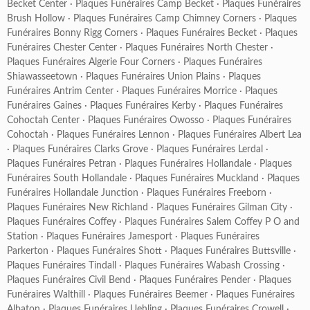
Becket Center
·
Plaques Funéraires Camp Becket
·
Plaques Funéraires
Brush Hollow
·
Plaques Funéraires Camp Chimney Corners
·
Plaques
Funéraires Bonny Rigg Corners
·
Plaques Funéraires Becket
·
Plaques
Funéraires Chester Center
·
Plaques Funéraires North Chester
·
Plaques Funéraires Algerie Four Corners
·
Plaques Funéraires
Shiawasseetown
·
Plaques Funéraires Union Plains
·
Plaques
Funéraires Antrim Center
·
Plaques Funéraires Morrice
·
Plaques
Funéraires Gaines
·
Plaques Funéraires Kerby
·
Plaques Funéraires
Cohoctah Center
·
Plaques Funéraires Owosso
·
Plaques Funéraires
Cohoctah
·
Plaques Funéraires Lennon
·
Plaques Funéraires Albert Lea
·
Plaques Funéraires Clarks Grove
·
Plaques Funéraires Lerdal
·
Plaques Funéraires Petran
·
Plaques Funéraires Hollandale
·
Plaques
Funéraires South Hollandale
·
Plaques Funéraires Muckland
·
Plaques
Funéraires Hollandale Junction
·
Plaques Funéraires Freeborn
·
Plaques Funéraires New Richland
·
Plaques Funéraires Gilman City
·
Plaques Funéraires Coffey
·
Plaques Funéraires Salem Coffey P O and
Station
·
Plaques Funéraires Jamesport
·
Plaques Funéraires
Parkerton
·
Plaques Funéraires Shott
·
Plaques Funéraires Buttsville
·
Plaques Funéraires Tindall
·
Plaques Funéraires Wabash Crossing
·
Plaques Funéraires Civil Bend
·
Plaques Funéraires Pender
·
Plaques
Funéraires Walthill
·
Plaques Funéraires Beemer
·
Plaques Funéraires
Albaton
·
Plaques Funéraires Uehling
·
Plaques Funéraires Crowell
·