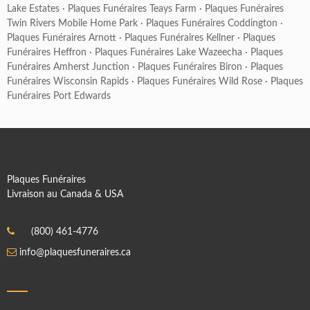
Lake Estates
·
Plaques Funéraires Teays Farm
·
Plaques Funéraires
Twin Rivers Mobile Home Park
·
Plaques Funéraires Coddington
·
Plaques Funéraires Arnott
·
Plaques Funéraires Kellner
·
Plaques
Funéraires Heffron
·
Plaques Funéraires Lake Wazeecha
·
Plaques
Funéraires Amherst Junction
·
Plaques Funéraires Biron
·
Plaques
Funéraires Wisconsin Rapids
·
Plaques Funéraires Wild Rose
·
Plaques
Funéraires Port Edwards
Plaques Funéraires
Livraison au Canada & USA
(800) 461-4776
info@plaquesfuneraires.ca