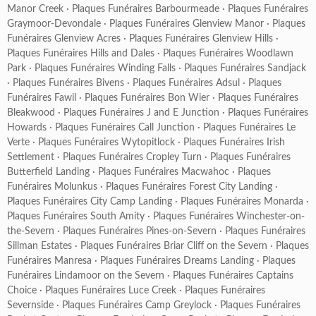
Manor Creek
·
Plaques Funéraires Barbourmeade
·
Plaques Funéraires
Graymoor-Devondale
·
Plaques Funéraires Glenview Manor
·
Plaques
Funéraires Glenview Acres
·
Plaques Funéraires Glenview Hills
·
Plaques Funéraires Hills and Dales
·
Plaques Funéraires Woodlawn
Park
·
Plaques Funéraires Winding Falls
·
Plaques Funéraires Sandjack
·
Plaques Funéraires Bivens
·
Plaques Funéraires Adsul
·
Plaques
Funéraires Fawil
·
Plaques Funéraires Bon Wier
·
Plaques Funéraires
Bleakwood
·
Plaques Funéraires J and E Junction
·
Plaques Funéraires
Howards
·
Plaques Funéraires Call Junction
·
Plaques Funéraires Le
Verte
·
Plaques Funéraires Wytopitlock
·
Plaques Funéraires Irish
Settlement
·
Plaques Funéraires Cropley Turn
·
Plaques Funéraires
Butterfield Landing
·
Plaques Funéraires Macwahoc
·
Plaques
Funéraires Molunkus
·
Plaques Funéraires Forest City Landing
·
Plaques Funéraires City Camp Landing
·
Plaques Funéraires Monarda
·
Plaques Funéraires South Amity
·
Plaques Funéraires Winchester-on-
the-Severn
·
Plaques Funéraires Pines-on-Severn
·
Plaques Funéraires
Sillman Estates
·
Plaques Funéraires Briar Cliff on the Severn
·
Plaques
Funéraires Manresa
·
Plaques Funéraires Dreams Landing
·
Plaques
Funéraires Lindamoor on the Severn
·
Plaques Funéraires Captains
Choice
·
Plaques Funéraires Luce Creek
·
Plaques Funéraires
Severnside
·
Plaques Funéraires Camp Greylock
·
Plaques Funéraires