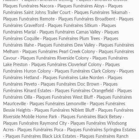
Plaques Funéraires Nacora
·
Plaques Funéraires Aloys
·
Plaques
Funéraires Saint Johns Trailer Court
·
Plaques Funéraires Tekamah
·
Plaques Funéraires Remote
·
Plaques Funéraires Broadbent
·
Plaques
Funéraires Gravelford
·
Plaques Funéraires Sitkum
·
Plaques
Funéraires Marial
·
Plaques Funéraires Camas Valley
·
Plaques
Funéraires Coquille
·
Plaques Funéraires Plum Trees
·
Plaques
Funéraires Illahe
·
Plaques Funéraires Dew Valley
·
Plaques Funéraires
Melham
·
Plaques Funéraires Pearl Creek Colony
·
Plaques Funéraires
Cavour
·
Plaques Funéraires Riverside Colony
·
Plaques Funéraires
Lake Preston
·
Plaques Funéraires Cloverleaf Colony
·
Plaques
Funéraires Huron Colony
·
Plaques Funéraires Clark Colony
·
Plaques
Funéraires Hetland
·
Plaques Funéraires Lake Norden
·
Plaques
Funéraires Peveto
·
Plaques Funéraires Doc Brown
·
Plaques
Funéraires Kinard Estates
·
Plaques Funéraires Orangefield
·
Plaques
Funéraires Oilla
·
Plaques Funéraires West Bluff
·
Plaques Funéraires
Mauriceville
·
Plaques Funéraires Lemonville
·
Plaques Funéraires
Bessie Heights
·
Plaques Funéraires Niblett Bluff
·
Plaques Funéraires
Riverside Mobile Home Park
·
Plaques Funéraires Black Betsey
·
Plaques Funéraires Raymond City
·
Plaques Funéraires Windsong
Acres
·
Plaques Funéraires Poca
·
Plaques Funéraires Springlea Estates
·
Plaques Funéraires Black Lick Estates
·
Plaques Funéraires Ranch