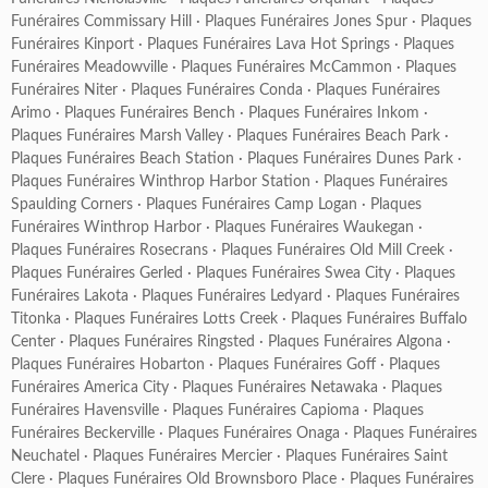
Funéraires Commissary Hill
·
Plaques Funéraires Jones Spur
·
Plaques
Funéraires Kinport
·
Plaques Funéraires Lava Hot Springs
·
Plaques
Funéraires Meadowville
·
Plaques Funéraires McCammon
·
Plaques
Funéraires Niter
·
Plaques Funéraires Conda
·
Plaques Funéraires
Arimo
·
Plaques Funéraires Bench
·
Plaques Funéraires Inkom
·
Plaques Funéraires Marsh Valley
·
Plaques Funéraires Beach Park
·
Plaques Funéraires Beach Station
·
Plaques Funéraires Dunes Park
·
Plaques Funéraires Winthrop Harbor Station
·
Plaques Funéraires
Spaulding Corners
·
Plaques Funéraires Camp Logan
·
Plaques
Funéraires Winthrop Harbor
·
Plaques Funéraires Waukegan
·
Plaques Funéraires Rosecrans
·
Plaques Funéraires Old Mill Creek
·
Plaques Funéraires Gerled
·
Plaques Funéraires Swea City
·
Plaques
Funéraires Lakota
·
Plaques Funéraires Ledyard
·
Plaques Funéraires
Titonka
·
Plaques Funéraires Lotts Creek
·
Plaques Funéraires Buffalo
Center
·
Plaques Funéraires Ringsted
·
Plaques Funéraires Algona
·
Plaques Funéraires Hobarton
·
Plaques Funéraires Goff
·
Plaques
Funéraires America City
·
Plaques Funéraires Netawaka
·
Plaques
Funéraires Havensville
·
Plaques Funéraires Capioma
·
Plaques
Funéraires Beckerville
·
Plaques Funéraires Onaga
·
Plaques Funéraires
Neuchatel
·
Plaques Funéraires Mercier
·
Plaques Funéraires Saint
Clere
·
Plaques Funéraires Old Brownsboro Place
·
Plaques Funéraires