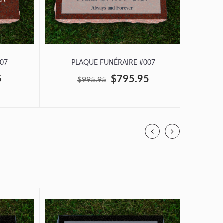
07
PLAQUE FUNÉRAIRE #007
P
5
$795.95
$995.95