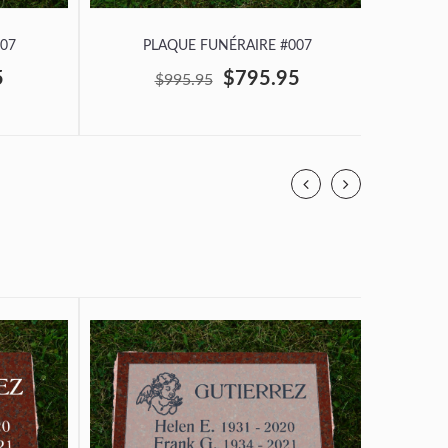
07
PLAQUE FUNÉRAIRE #007
P
5
$795.95
$995.95