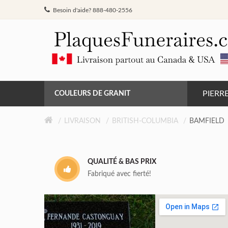
Besoin d'aide? 888-480-2556
PIERR
COULEURS DE GRANIT
GRIS DE BARRÉ FERRÉ
LIVRAISON
BRITISH-COLUMBIA
BAMFIELD
NOIR
QUALITÉ & BAS PRIX
ROSE MONTAGNE
Fabriqué avec fierté!
ROUGE INDIEN