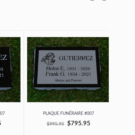
07
PLAQUE FUNÉRAIRE #007
P
5
$795.95
$995.95