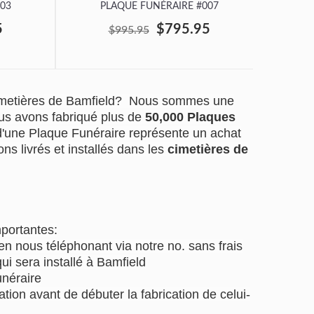
03
PLAQUE FUNÉRAIRE #007
P
5
$795.95
$995.95
cimetières de Bamfield? Nous sommes une
us avons fabriqué plus de
50,000 Plaques
 d'une Plaque Funéraire représente un achat
ns livrés et installés dans les
cimetières de
mportantes:
 nous téléphonant via notre no. sans frais
ui sera installé à Bamfield
unéraire
tion avant de débuter la fabrication de celui-