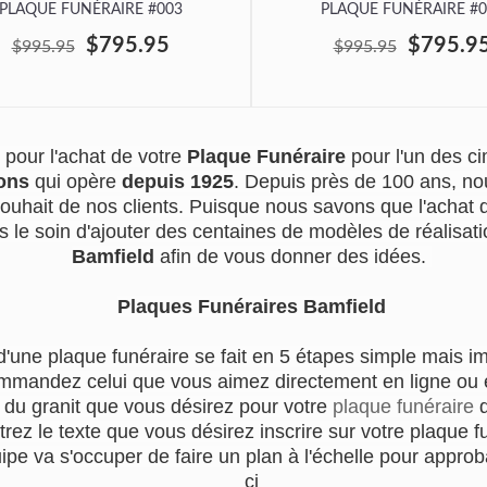
PLAQUE FUNÉRAIRE #003
PLAQUE FUNÉRAIRE #0
$795.95
$795.9
$995.95
$995.95
pour l'achat de votre
Plaque Funéraire
pour l'un des 
ons
qui opère
depuis 1925
. Depuis près de 100 ans, no
souhait de nos clients. Puisque nous savons que l'achat
s le soin d'ajouter des centaines de modèles de réalisatio
Bamfield
afin de vous donner des idées.
Plaques Funéraires Bamfield
d'une plaque funéraire se fait en 5 étapes simple mais i
mmandez celui que vous aimez directement en ligne ou en
r du granit que vous désirez pour votre
plaque funéraire
q
trez le texte que vous désirez inscrire sur votre plaque f
e va s'occuper de faire un plan à l'échelle pour approba
ci