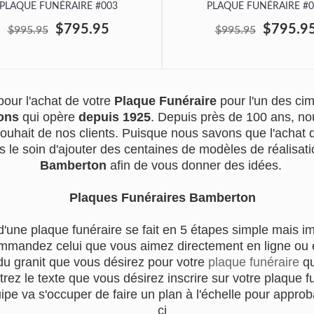
PLAQUE FUNÉRAIRE #003
PLAQUE FUNÉRAIRE #0
$795.95
$795.9
$995.95
$995.95
our l'achat de votre
Plaque Funéraire
pour l'un des c
ons
qui opère
depuis 1925
. Depuis près de 100 ans, no
souhait de nos clients. Puisque nous savons que l'achat
s le soin d'ajouter des centaines de modèles de réalisatio
Bamberton
afin de vous donner des idées.
Plaques Funéraires Bamberton
d'une plaque funéraire se fait en 5 étapes simple mais i
mmandez celui que vous aimez directement en ligne ou en
du granit que vous désirez pour votre
plaque funéraire
qu
trez le texte que vous désirez inscrire sur votre plaque f
e va s'occuper de faire un plan à l'échelle pour approba
ci