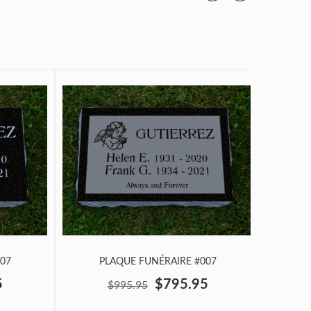
07
PLAQUE FUNÉRAIRE #007
P
5
$795.95
$995.95