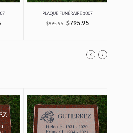
07
PLAQUE FUNÉRAIRE #007
P
5
$795.95
$995.95