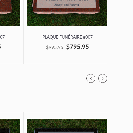
07
PLAQUE FUNÉRAIRE #007
P
5
$795.95
$995.95