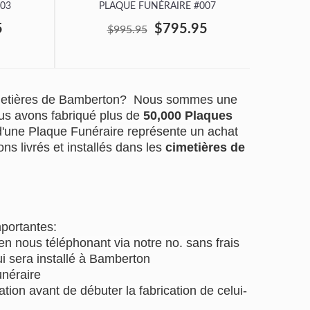
03
PLAQUE FUNÉRAIRE #007
P
5
$795.95
$995.95
imetières de Bamberton? Nous sommes une
us avons fabriqué plus de
50,000 Plaques
 d'une Plaque Funéraire représente un achat
ns livrés et installés dans les
cimetières de
mportantes:
 nous téléphonant via notre no. sans frais
i sera installé à Bamberton
unéraire
tion avant de débuter la fabrication de celui-