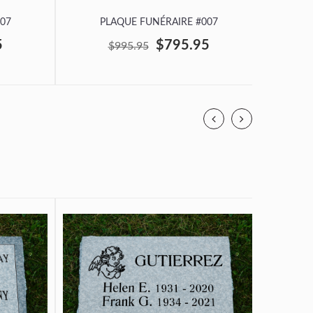
07
PLAQUE FUNÉRAIRE #007
P
5
$795.95
$995.95