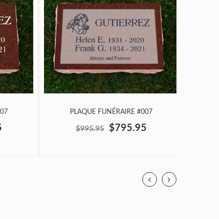
07
PLAQUE FUNÉRAIRE #007
P
5
$795.95
$995.95