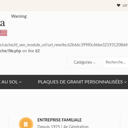
LIS
Warning
:
e/cache//d_seo_module_url/url_rewrite.62b66c399f0c6bbe321931208d695bc
che/file.php
on line
62
Catégories
E AU SOL
PLAQUES DE GRANIT PERSONNALISÉES
ENTREPRISE FAMILIALE
Depuis 1925 | 4e Génération