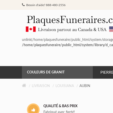
Besoin d'aide? 888-480-2556
unlink(/home/plaquesfuneraire/public_html/system/storag
/home/plaquesfuneraire/public_html/system/library/d_ca
PIERR
COULEURS DE GRANIT
GRIS DE BARRÉ FERRÉ
LIVRAISON
LOUISIANA
AUBIN
NOIR
QUALITÉ & BAS PRIX
ROSE MONTAGNE
Fabriqué avec fierté!