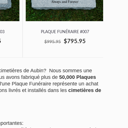
03
PLAQUE FUNÉRAIRE #007
P
5
$795.95
$995.95
 cimetières de Aubin? Nous sommes une
us avons fabriqué plus de
50,000 Plaques
 d'une Plaque Funéraire représente un achat
ns livrés et installés dans les
cimetières de
mportantes: