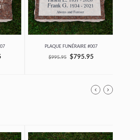
07
PLAQUE FUNÉRAIRE #007
P
5
$795.95
$995.95