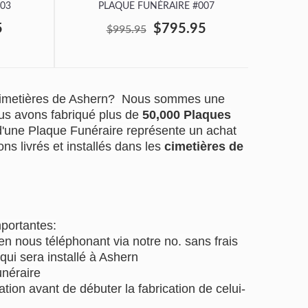
03
PLAQUE FUNÉRAIRE #007
P
5
$795.95
$995.95
 cimetières de Ashern? Nous sommes une
us avons fabriqué plus de
50,000 Plaques
 d'une Plaque Funéraire représente un achat
ns livrés et installés dans les
cimetières de
mportantes:
 nous téléphonant via notre no. sans frais
qui sera installé à Ashern
unéraire
tion avant de débuter la fabrication de celui-