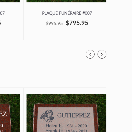
07
PLAQUE FUNÉRAIRE #007
P
5
$795.95
$995.95