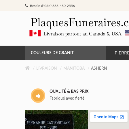
Besoin d'aide? 888-480-2556
PIERR
COULEURS DE GRANIT
GRIS DE BARRÉ FERRÉ
LIVRAISON
MANITOBA
ASHERN
NOIR
QUALITÉ & BAS PRIX
ROSE MONTAGNE
Fabriqué avec fierté!
ROUGE INDIEN