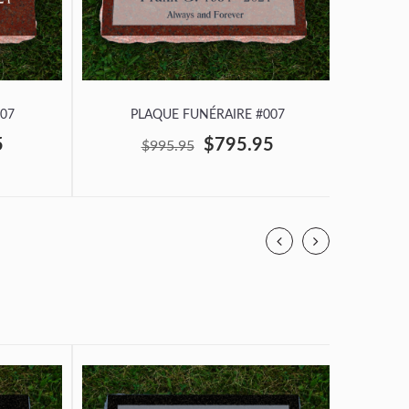
07
PLAQUE FUNÉRAIRE #007
P
5
$795.95
$995.95