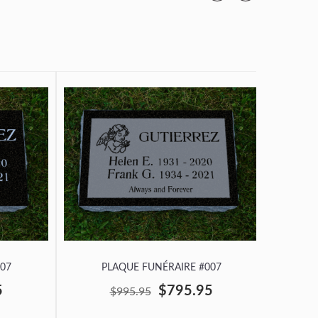
07
PLAQUE FUNÉRAIRE #007
P
5
$795.95
$995.95