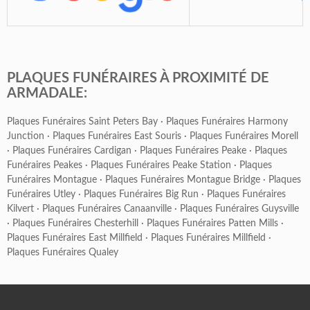
PLAQUES FUNÉRAIRES À PROXIMITÉ DE
ARMADALE:
Plaques Funéraires Saint Peters Bay
·
Plaques Funéraires Harmony
Junction
·
Plaques Funéraires East Souris
·
Plaques Funéraires Morell
·
Plaques Funéraires Cardigan
·
Plaques Funéraires Peake
·
Plaques
Funéraires Peakes
·
Plaques Funéraires Peake Station
·
Plaques
Funéraires Montague
·
Plaques Funéraires Montague Bridge
·
Plaques
Funéraires Utley
·
Plaques Funéraires Big Run
·
Plaques Funéraires
Kilvert
·
Plaques Funéraires Canaanville
·
Plaques Funéraires Guysville
·
Plaques Funéraires Chesterhill
·
Plaques Funéraires Patten Mills
·
Plaques Funéraires East Millfield
·
Plaques Funéraires Millfield
·
Plaques Funéraires Qualey