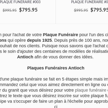
PLAQUE FUNÉRAIRE #003
PLAQUE FUNÉRAIRE #0
$795.95
$795.9
$995.95
$995.95
 pour l'achat de votre
Plaque Funéraire
pour l'un des 
ons
qui opère
depuis 1925
. Depuis près de 100 ans, no
souhait de nos clients. Puisque nous savons que l'achat
s le soin d'ajouter des centaines de modèles de réalisatio
Antioch
afin de vous donner des idées.
Plaques Funéraires Antioch
d'une plaque funéraire se fait en 5 étapes simple mais i
mmandez celui que vous aimez directement en ligne ou en
r du granit que vous désirez pour votre
plaque funéraire
trez le texte que vous désirez inscrire sur votre plaque f
e va s'occuper de faire un plan à l'échelle pour approba
ci