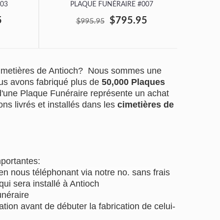
03
PLAQUE FUNÉRAIRE #007
P
5
$795.95
$995.95
cimetières de Antioch? Nous sommes une
us avons fabriqué plus de
50,000 Plaques
 d'une Plaque Funéraire représente un achat
ns livrés et installés dans les
cimetières de
mportantes:
 nous téléphonant via notre no. sans frais
qui sera installé à Antioch
unéraire
tion avant de débuter la fabrication de celui-