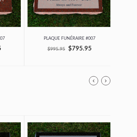
07
PLAQUE FUNÉRAIRE #007
P
5
$795.95
$995.95