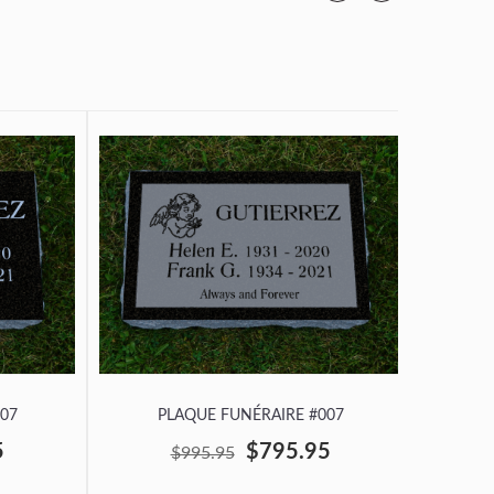
07
PLAQUE FUNÉRAIRE #007
P
5
$795.95
$995.95