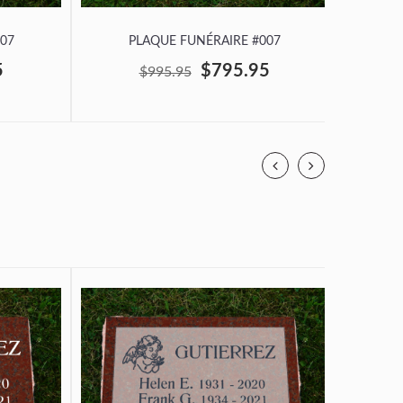
07
PLAQUE FUNÉRAIRE #007
P
5
$795.95
$995.95