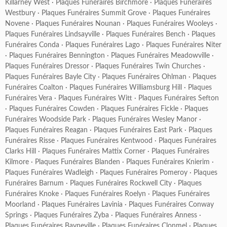
Killarney West
·
Plaques Funéraires Birchmore
·
Plaques Funéraires
Westbury
·
Plaques Funéraires Summit Grove
·
Plaques Funéraires
Novene
·
Plaques Funéraires Nounan
·
Plaques Funéraires Wooleys
·
Plaques Funéraires Lindsayville
·
Plaques Funéraires Bench
·
Plaques
Funéraires Conda
·
Plaques Funéraires Lago
·
Plaques Funéraires Niter
·
Plaques Funéraires Bennington
·
Plaques Funéraires Meadowville
·
Plaques Funéraires Dressor
·
Plaques Funéraires Twin Churches
·
Plaques Funéraires Bayle City
·
Plaques Funéraires Ohlman
·
Plaques
Funéraires Coalton
·
Plaques Funéraires Williamsburg Hill
·
Plaques
Funéraires Vera
·
Plaques Funéraires Witt
·
Plaques Funéraires Sefton
·
Plaques Funéraires Cowden
·
Plaques Funéraires Fickle
·
Plaques
Funéraires Woodside Park
·
Plaques Funéraires Wesley Manor
·
Plaques Funéraires Reagan
·
Plaques Funéraires East Park
·
Plaques
Funéraires Risse
·
Plaques Funéraires Kentwood
·
Plaques Funéraires
Clarks Hill
·
Plaques Funéraires Mattix Corner
·
Plaques Funéraires
Kilmore
·
Plaques Funéraires Blanden
·
Plaques Funéraires Knierim
·
Plaques Funéraires Wadleigh
·
Plaques Funéraires Pomeroy
·
Plaques
Funéraires Barnum
·
Plaques Funéraires Rockwell City
·
Plaques
Funéraires Knoke
·
Plaques Funéraires Roelyn
·
Plaques Funéraires
Moorland
·
Plaques Funéraires Lavinia
·
Plaques Funéraires Conway
Springs
·
Plaques Funéraires Zyba
·
Plaques Funéraires Anness
·
Plaques Funéraires Bayneville
·
Plaques Funéraires Clonmel
·
Plaques