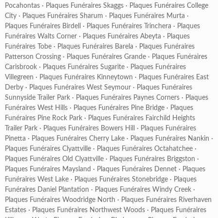
Pocahontas
·
Plaques Funéraires Skaggs
·
Plaques Funéraires College
City
·
Plaques Funéraires Sharum
·
Plaques Funéraires Murta
·
Plaques Funéraires Birdell
·
Plaques Funéraires Trinchera
·
Plaques
Funéraires Walts Corner
·
Plaques Funéraires Abeyta
·
Plaques
Funéraires Tobe
·
Plaques Funéraires Barela
·
Plaques Funéraires
Patterson Crossing
·
Plaques Funéraires Grande
·
Plaques Funéraires
Carisbrook
·
Plaques Funéraires Sugarite
·
Plaques Funéraires
Villegreen
·
Plaques Funéraires Kinneytown
·
Plaques Funéraires East
Derby
·
Plaques Funéraires West Seymour
·
Plaques Funéraires
Sunnyside Trailer Park
·
Plaques Funéraires Paynes Corners
·
Plaques
Funéraires West Hills
·
Plaques Funéraires Pine Bridge
·
Plaques
Funéraires Pine Rock Park
·
Plaques Funéraires Fairchild Heights
Trailer Park
·
Plaques Funéraires Bowers Hill
·
Plaques Funéraires
Pinetta
·
Plaques Funéraires Cherry Lake
·
Plaques Funéraires Nankin
·
Plaques Funéraires Clyattville
·
Plaques Funéraires Octahatchee
·
Plaques Funéraires Old Clyattville
·
Plaques Funéraires Briggston
·
Plaques Funéraires Maysland
·
Plaques Funéraires Dennet
·
Plaques
Funéraires West Lake
·
Plaques Funéraires Stonebridge
·
Plaques
Funéraires Daniel Plantation
·
Plaques Funéraires Windy Creek
·
Plaques Funéraires Woodridge North
·
Plaques Funéraires Riverhaven
Estates
·
Plaques Funéraires Northwest Woods
·
Plaques Funéraires