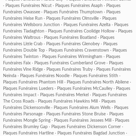
·
Plaques Funéraires Nicut
·
Plaques Funéraires Asaph
·
Plaques
Funéraires Owassee
·
Plaques Funéraires Thumptown
·
Plaques
Funéraires Heise Run
·
Plaques Funéraires Olmsville
·
Plaques
Funéraires Wellsboro Junction
·
Plaques Funéraires Azelta
·
Plaques
Funéraires Tiadaghton
·
Plaques Funéraires Coolidge Hollow
·
Plaques
Funéraires Waltrous
·
Plaques Funéraires Boatland
·
Plaques
Funéraires Little Crab
·
Plaques Funéraires Glenobey
·
Plaques
Funéraires Double Top
·
Plaques Funéraires Cravenstown
·
Plaques
Funéraires Twinton
·
Plaques Funéraires Wirmingham
·
Plaques
Funéraires Faix
·
Plaques Funéraires Cumberland Grove
·
Plaques
Funéraires Vine Ridge
·
Plaques Funéraires Truby
·
Plaques Funéraires
Neinda
·
Plaques Funéraires Noodle
·
Plaques Funéraires Stith
·
Plaques Funéraires Phantom Hill
·
Plaques Funéraires North Abilene
·
Plaques Funéraires Lueders
·
Plaques Funéraires McCaulley
·
Plaques
Funéraires Impact
·
Plaques Funéraires Merkel
·
Plaques Funéraires
The Cross Roads
·
Plaques Funéraires Hawkins Mill
·
Plaques
Funéraires Dickensonville
·
Plaques Funéraires Alum Wells
·
Plaques
Funéraires Parsonage
·
Plaques Funéraires Stone Bruise
·
Plaques
Funéraires Mongle Spring
·
Plaques Funéraires Jessees Mill
·
Plaques
Funéraires Brumley Gap
·
Plaques Funéraires Dickenson Corner
·
Plaques Funéraires Hartline
·
Plaques Funéraires Bagdad Junction
·