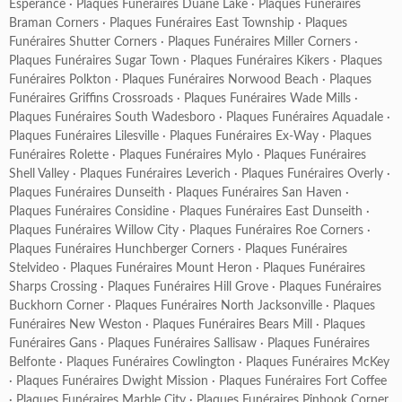
Esperance
·
Plaques Funéraires Duane Lake
·
Plaques Funéraires
Braman Corners
·
Plaques Funéraires East Township
·
Plaques
Funéraires Shutter Corners
·
Plaques Funéraires Miller Corners
·
Plaques Funéraires Sugar Town
·
Plaques Funéraires Kikers
·
Plaques
Funéraires Polkton
·
Plaques Funéraires Norwood Beach
·
Plaques
Funéraires Griffins Crossroads
·
Plaques Funéraires Wade Mills
·
Plaques Funéraires South Wadesboro
·
Plaques Funéraires Aquadale
·
Plaques Funéraires Lilesville
·
Plaques Funéraires Ex-Way
·
Plaques
Funéraires Rolette
·
Plaques Funéraires Mylo
·
Plaques Funéraires
Shell Valley
·
Plaques Funéraires Leverich
·
Plaques Funéraires Overly
·
Plaques Funéraires Dunseith
·
Plaques Funéraires San Haven
·
Plaques Funéraires Considine
·
Plaques Funéraires East Dunseith
·
Plaques Funéraires Willow City
·
Plaques Funéraires Roe Corners
·
Plaques Funéraires Hunchberger Corners
·
Plaques Funéraires
Stelvideo
·
Plaques Funéraires Mount Heron
·
Plaques Funéraires
Sharps Crossing
·
Plaques Funéraires Hill Grove
·
Plaques Funéraires
Buckhorn Corner
·
Plaques Funéraires North Jacksonville
·
Plaques
Funéraires New Weston
·
Plaques Funéraires Bears Mill
·
Plaques
Funéraires Gans
·
Plaques Funéraires Sallisaw
·
Plaques Funéraires
Belfonte
·
Plaques Funéraires Cowlington
·
Plaques Funéraires McKey
·
Plaques Funéraires Dwight Mission
·
Plaques Funéraires Fort Coffee
·
Plaques Funéraires Marble City
·
Plaques Funéraires Pinhook Corner