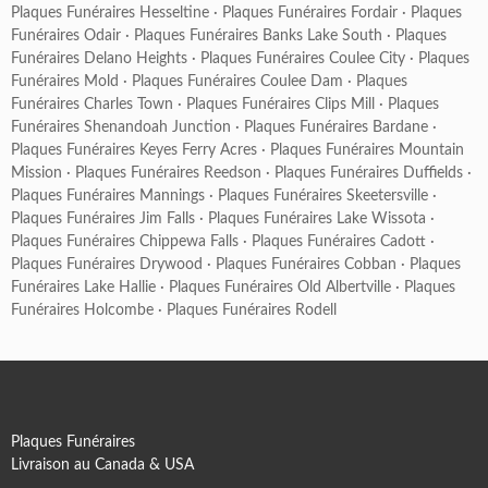
Plaques Funéraires Hesseltine
·
Plaques Funéraires Fordair
·
Plaques
Funéraires Odair
·
Plaques Funéraires Banks Lake South
·
Plaques
Funéraires Delano Heights
·
Plaques Funéraires Coulee City
·
Plaques
Funéraires Mold
·
Plaques Funéraires Coulee Dam
·
Plaques
Funéraires Charles Town
·
Plaques Funéraires Clips Mill
·
Plaques
Funéraires Shenandoah Junction
·
Plaques Funéraires Bardane
·
Plaques Funéraires Keyes Ferry Acres
·
Plaques Funéraires Mountain
Mission
·
Plaques Funéraires Reedson
·
Plaques Funéraires Duffields
·
Plaques Funéraires Mannings
·
Plaques Funéraires Skeetersville
·
Plaques Funéraires Jim Falls
·
Plaques Funéraires Lake Wissota
·
Plaques Funéraires Chippewa Falls
·
Plaques Funéraires Cadott
·
Plaques Funéraires Drywood
·
Plaques Funéraires Cobban
·
Plaques
Funéraires Lake Hallie
·
Plaques Funéraires Old Albertville
·
Plaques
Funéraires Holcombe
·
Plaques Funéraires Rodell
Plaques Funéraires
Livraison au Canada & USA