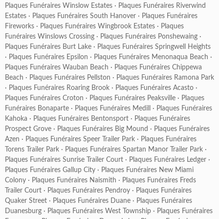
Plaques Funéraires Winslow Estates
·
Plaques Funéraires Riverwind
Estates
·
Plaques Funéraires South Hanover
·
Plaques Funéraires
Fireworks
·
Plaques Funéraires Wingbrook Estates
·
Plaques
Funéraires Winslows Crossing
·
Plaques Funéraires Ponshewaing
·
Plaques Funéraires Burt Lake
·
Plaques Funéraires Springwell Heights
·
Plaques Funéraires Epsilon
·
Plaques Funéraires Menonaqua Beach
·
Plaques Funéraires Wauban Beach
·
Plaques Funéraires Chippewa
Beach
·
Plaques Funéraires Pellston
·
Plaques Funéraires Ramona Park
·
Plaques Funéraires Roaring Brook
·
Plaques Funéraires Acasto
·
Plaques Funéraires Croton
·
Plaques Funéraires Peaksville
·
Plaques
Funéraires Bonaparte
·
Plaques Funéraires Medill
·
Plaques Funéraires
Kahoka
·
Plaques Funéraires Bentonsport
·
Plaques Funéraires
Prospect Grove
·
Plaques Funéraires Big Mound
·
Plaques Funéraires
Azen
·
Plaques Funéraires Speer Trailer Park
·
Plaques Funéraires
Torens Trailer Park
·
Plaques Funéraires Spartan Manor Trailer Park
·
Plaques Funéraires Sunrise Trailer Court
·
Plaques Funéraires Ledger
·
Plaques Funéraires Gallup City
·
Plaques Funéraires New Miami
Colony
·
Plaques Funéraires Naismith
·
Plaques Funéraires Freds
Trailer Court
·
Plaques Funéraires Pendroy
·
Plaques Funéraires
Quaker Street
·
Plaques Funéraires Duane
·
Plaques Funéraires
Duanesburg
·
Plaques Funéraires West Township
·
Plaques Funéraires