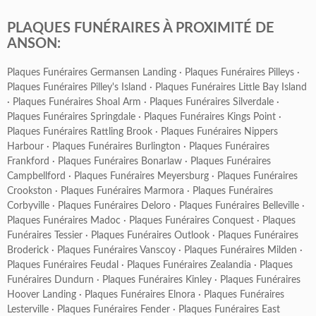
PLAQUES FUNÉRAIRES À PROXIMITÉ DE
ANSON:
Plaques Funéraires Germansen Landing
·
Plaques Funéraires Pilleys
·
Plaques Funéraires Pilley's Island
·
Plaques Funéraires Little Bay Island
·
Plaques Funéraires Shoal Arm
·
Plaques Funéraires Silverdale
·
Plaques Funéraires Springdale
·
Plaques Funéraires Kings Point
·
Plaques Funéraires Rattling Brook
·
Plaques Funéraires Nippers
Harbour
·
Plaques Funéraires Burlington
·
Plaques Funéraires
Frankford
·
Plaques Funéraires Bonarlaw
·
Plaques Funéraires
Campbellford
·
Plaques Funéraires Meyersburg
·
Plaques Funéraires
Crookston
·
Plaques Funéraires Marmora
·
Plaques Funéraires
Corbyville
·
Plaques Funéraires Deloro
·
Plaques Funéraires Belleville
·
Plaques Funéraires Madoc
·
Plaques Funéraires Conquest
·
Plaques
Funéraires Tessier
·
Plaques Funéraires Outlook
·
Plaques Funéraires
Broderick
·
Plaques Funéraires Vanscoy
·
Plaques Funéraires Milden
·
Plaques Funéraires Feudal
·
Plaques Funéraires Zealandia
·
Plaques
Funéraires Dundurn
·
Plaques Funéraires Kinley
·
Plaques Funéraires
Hoover Landing
·
Plaques Funéraires Elnora
·
Plaques Funéraires
Lesterville
·
Plaques Funéraires Fender
·
Plaques Funéraires East