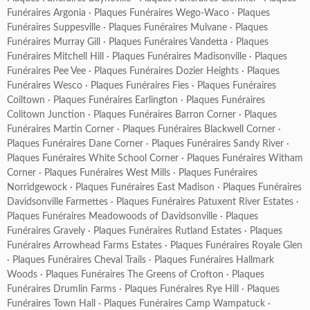
Funéraires Argonia
·
Plaques Funéraires Wego-Waco
·
Plaques
Funéraires Suppesville
·
Plaques Funéraires Mulvane
·
Plaques
Funéraires Murray Gill
·
Plaques Funéraires Vandetta
·
Plaques
Funéraires Mitchell Hill
·
Plaques Funéraires Madisonville
·
Plaques
Funéraires Pee Vee
·
Plaques Funéraires Dozier Heights
·
Plaques
Funéraires Wesco
·
Plaques Funéraires Fies
·
Plaques Funéraires
Coiltown
·
Plaques Funéraires Earlington
·
Plaques Funéraires
Colitown Junction
·
Plaques Funéraires Barron Corner
·
Plaques
Funéraires Martin Corner
·
Plaques Funéraires Blackwell Corner
·
Plaques Funéraires Dane Corner
·
Plaques Funéraires Sandy River
·
Plaques Funéraires White School Corner
·
Plaques Funéraires Witham
Corner
·
Plaques Funéraires West Mills
·
Plaques Funéraires
Norridgewock
·
Plaques Funéraires East Madison
·
Plaques Funéraires
Davidsonville Farmettes
·
Plaques Funéraires Patuxent River Estates
·
Plaques Funéraires Meadowoods of Davidsonville
·
Plaques
Funéraires Gravely
·
Plaques Funéraires Rutland Estates
·
Plaques
Funéraires Arrowhead Farms Estates
·
Plaques Funéraires Royale Glen
·
Plaques Funéraires Cheval Trails
·
Plaques Funéraires Hallmark
Woods
·
Plaques Funéraires The Greens of Crofton
·
Plaques
Funéraires Drumlin Farms
·
Plaques Funéraires Rye Hill
·
Plaques
Funéraires Town Hall
·
Plaques Funéraires Camp Wampatuck
·