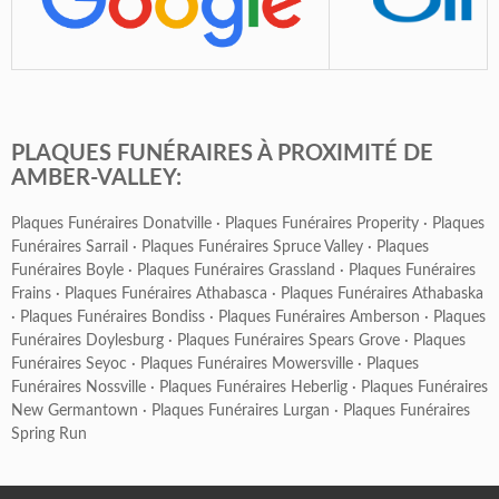
PLAQUES FUNÉRAIRES À PROXIMITÉ DE
AMBER-VALLEY:
Plaques Funéraires Donatville
·
Plaques Funéraires Properity
·
Plaques
Funéraires Sarrail
·
Plaques Funéraires Spruce Valley
·
Plaques
Funéraires Boyle
·
Plaques Funéraires Grassland
·
Plaques Funéraires
Frains
·
Plaques Funéraires Athabasca
·
Plaques Funéraires Athabaska
·
Plaques Funéraires Bondiss
·
Plaques Funéraires Amberson
·
Plaques
Funéraires Doylesburg
·
Plaques Funéraires Spears Grove
·
Plaques
Funéraires Seyoc
·
Plaques Funéraires Mowersville
·
Plaques
Funéraires Nossville
·
Plaques Funéraires Heberlig
·
Plaques Funéraires
New Germantown
·
Plaques Funéraires Lurgan
·
Plaques Funéraires
Spring Run