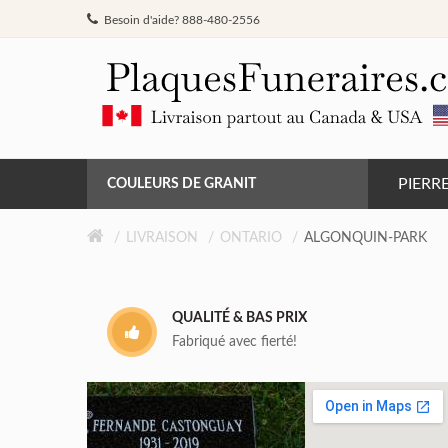
Besoin d'aide? 888-480-2556
PIERR
COULEURS DE GRANIT
GRIS DE BARRÉ FERRÉ
LIVRAISON
ONTARIO
ALGONQUIN-PARK
NOIR
QUALITÉ & BAS PRIX
ROSE MONTAGNE
Fabriqué avec fierté!
ROUGE INDIEN