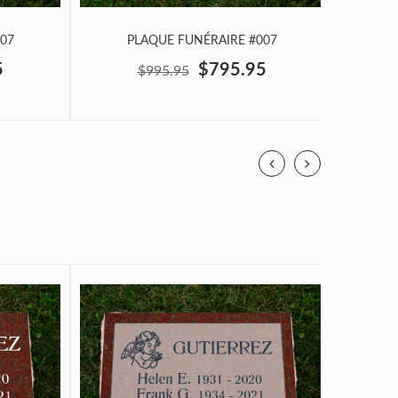
07
PLAQUE FUNÉRAIRE #007
P
5
$795.95
$995.95