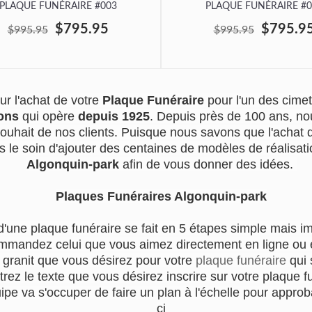
PLAQUE FUNÉRAIRE #003
PLAQUE FUNÉRAIRE #0
$795.95
$795.9
$995.95
$995.95
r l'achat de votre
Plaque Funéraire
pour l'un des cim
ons
qui opère
depuis 1925
. Depuis près de 100 ans, no
souhait de nos clients. Puisque nous savons que l'achat
s le soin d'ajouter des centaines de modèles de réalisatio
Algonquin-park
afin de vous donner des idées.
Plaques Funéraires Algonquin-park
d'une plaque funéraire se fait en 5 étapes simple mais i
mmandez celui que vous aimez directement en ligne ou en
 granit que vous désirez pour votre
plaque funéraire
qui 
trez le texte que vous désirez inscrire sur votre plaque f
e va s'occuper de faire un plan à l'échelle pour approba
ci