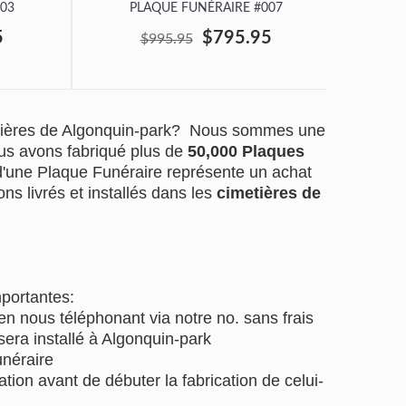
03
PLAQUE FUNÉRAIRE #007
P
5
$795.95
$995.95
etières de Algonquin-park? Nous sommes une
us avons fabriqué plus de
50,000 Plaques
 d'une Plaque Funéraire représente un achat
ns livrés et installés dans les
cimetières de
mportantes:
 nous téléphonant via notre no. sans frais
sera installé à Algonquin-park
unéraire
tion avant de débuter la fabrication de celui-