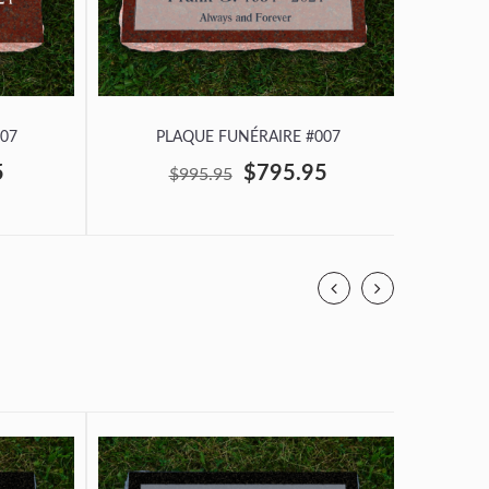
07
PLAQUE FUNÉRAIRE #007
P
5
$795.95
$995.95