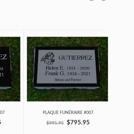
07
PLAQUE FUNÉRAIRE #007
P
5
$795.95
$995.95