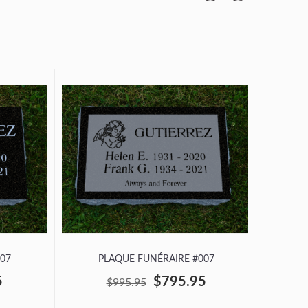
07
PLAQUE FUNÉRAIRE #007
P
5
$795.95
$995.95