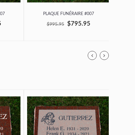
07
PLAQUE FUNÉRAIRE #007
P
5
$795.95
$995.95