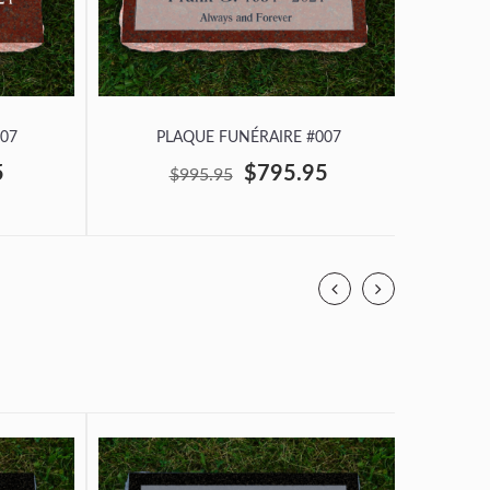
07
PLAQUE FUNÉRAIRE #007
P
5
$795.95
$995.95