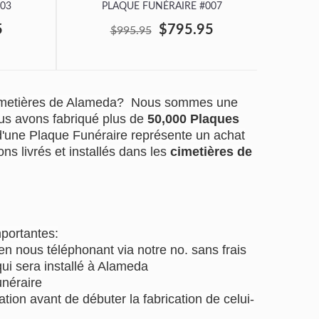
03
PLAQUE FUNÉRAIRE #007
P
5
$795.95
$995.95
cimetières de Alameda? Nous sommes une
us avons fabriqué plus de
50,000 Plaques
 d'une Plaque Funéraire représente un achat
ns livrés et installés dans les
cimetières de
mportantes:
 nous téléphonant via notre no. sans frais
ui sera installé à Alameda
unéraire
tion avant de débuter la fabrication de celui-