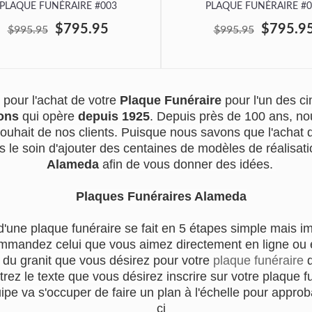
PLAQUE FUNÉRAIRE #003
PLAQUE FUNÉRAIRE #0
$795.95
$795.9
$995.95
$995.95
pour l'achat de votre
Plaque Funéraire
pour l'un des 
ons
qui opère
depuis 1925
. Depuis près de 100 ans, no
souhait de nos clients. Puisque nous savons que l'achat
s le soin d'ajouter des centaines de modèles de réalisatio
Alameda
afin de vous donner des idées.
Plaques Funéraires Alameda
d'une plaque funéraire se fait en 5 étapes simple mais i
mmandez celui que vous aimez directement en ligne ou en
r du granit que vous désirez pour votre
plaque funéraire
q
trez le texte que vous désirez inscrire sur votre plaque f
e va s'occuper de faire un plan à l'échelle pour approba
ci