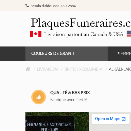
Besoin d'aide? 888-480-2556
PIERR
COULEURS DE GRANIT
GRIS DE BARRÉ FERRÉ
LIVRAISON
BRITISH-COLUMBIA
ALKALI-LAK
NOIR
QUALITÉ & BAS PRIX
ROSE MONTAGNE
Fabriqué avec fierté!
ROUGE INDIEN