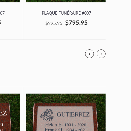
07
PLAQUE FUNÉRAIRE #007
P
5
$795.95
$995.95