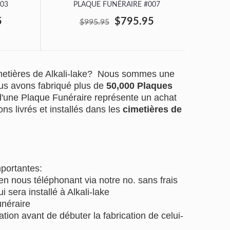
03
PLAQUE FUNÉRAIRE #007
P
5
$795.95
$995.95
imetières de Alkali-lake? Nous sommes une
us avons fabriqué plus de
50,000 Plaques
 d'une Plaque Funéraire représente un achat
ns livrés et installés dans les
cimetières de
mportantes:
 nous téléphonant via notre no. sans frais
i sera installé à Alkali-lake
unéraire
tion avant de débuter la fabrication de celui-