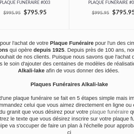
PLAQUE FUNÉRAIRE #003
PLAQUE FUNÉRAIRE #0
$795.95
$795.9
$995.95
$995.95
pour l'achat de votre
Plaque Funéraire
pour l'un des c
ons
qui opère
depuis 1925
. Depuis près de 100 ans, no
souhait de nos clients. Puisque nous savons que l'achat
s le soin d'ajouter des centaines de modèles de réalisatio
Alkali-lake
afin de vous donner des idées.
Plaques Funéraires Alkali-lake
d'une plaque funéraire se fait en 5 étapes simple mais i
mmandez celui que vous aimez directement en ligne ou en
 du granit que vous désirez pour votre
plaque funéraire
qu
trez le texte que vous désirez inscrire sur votre plaque f
e va s'occuper de faire un plan à l'échelle pour approba
ci