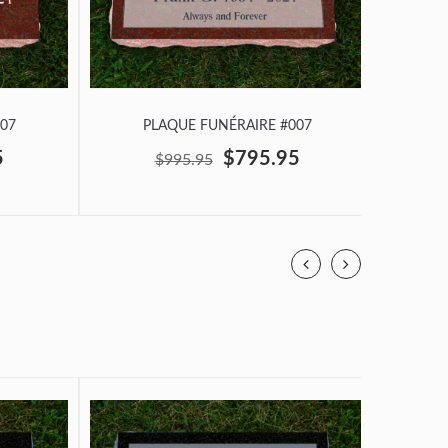
07
PLAQUE FUNÉRAIRE #007
P
5
$795.95
$995.95